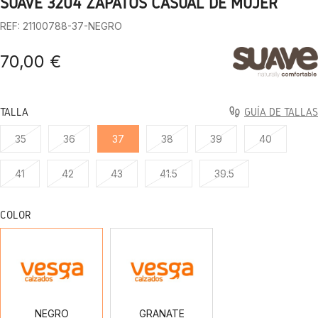
SUAVE 3204 ZAPATOS CASUAL DE MUJER
1
2
3
4
5
6
7
8
9
10
REF: 21100788-37-NEGRO
70,00 €
TALLA
GUÍA DE TALLAS
35
36
37
38
39
40
41
42
43
41.5
39.5
COLOR
NEGRO
GRANATE
NEGRO
GRANATE