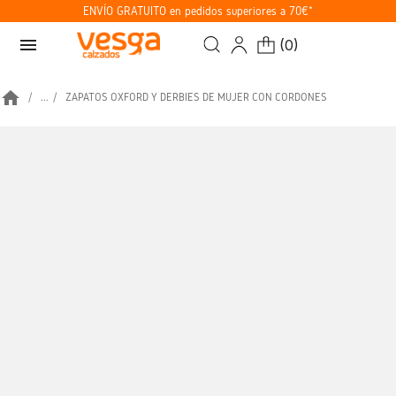
ENVÍO GRATUITO en pedidos superiores a 70€*
menu
(
0
)
home
...
ZAPATOS OXFORD Y DERBIES DE MUJER CON CORDONES