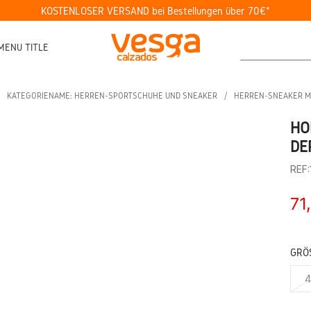
KOSTENLOSER VERSAND bei Bestellungen über 70€*
MENU TITLE
KATEGORIENAME: HERREN-SPORTSCHUHE UND SNEAKER
HERREN-SNEAKER M
HO
DE
REF
71
GRÖS