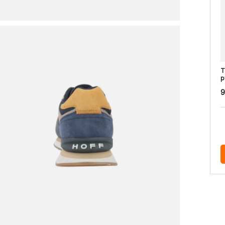
T
p
9