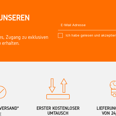
 UNSEREN
Ich habe gelesen und akzeptie
es, Zugang zu exklusiven
 erhalten.
VERSAND*
ERSTER KOSTENLOSER
LIEFERUN
UMTAUSCH
VON 24
€