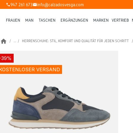
947 261 673
info@calzadosvesga.com
phone
mail
FRAUEN
MAN
TASCHEN
ERGÄNZUNGEN
MARKEN
VERTRIEB
home
...
HERRENSCHUHE: STIL, KOMFORT UND QUALITÄT FÜR JEDEN SCHRITT
-39%
KOSTENLOSER VERSAND