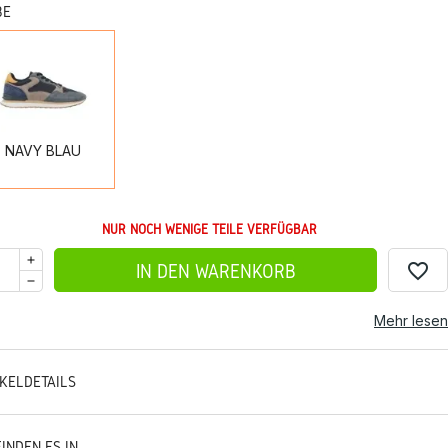
BE
NAVY
BLAU
NAVY BLAU
NUR NOCH WENIGE TEILE VERFÜGBAR
favorite_border
IN DEN WARENKORB
Mehr lesen
IKELDETAILS
FINDEN ES IN