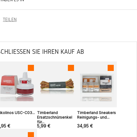
TEILEN
SCHLIESSEN SIE IHREN KAUF AB
ikolinos USC-C03...
Timberland
Timberland Sneakers
Ersatzschnürsenkel
Reinigungs- und...
für...
,95 €
5,99 €
34,95 €