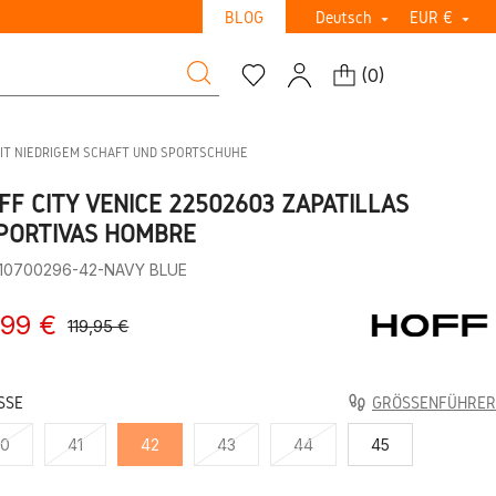
BLOG
Deutsch
EUR €


(
0
)
IT NIEDRIGEM SCHAFT UND SPORTSCHUHE
FF CITY VENICE 22502603 ZAPATILLAS
PORTIVAS HOMBRE
:10700296-42-NAVY BLUE
,99 €
119,95 €
SE
GRÖSSENFÜHRER
40
41
42
43
44
45