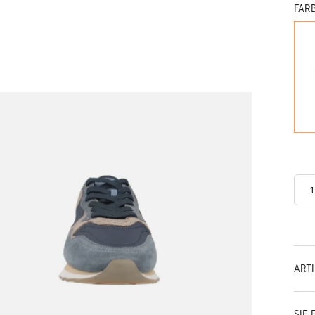
FAR
ART
SIE 