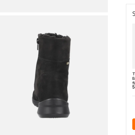
T
E
fü
5