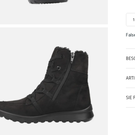
Fals
BES
ART
SIE 