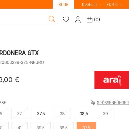
BLOG
Deutsch
EUR €


(
0
)
RDONERA GTX
:20600339-37.5-NEGRO
9,00 €
SE
GRÖSSENFÜHRER
6
37
37,5
38
38,5
39
40
41
39.5
38.5
37.5