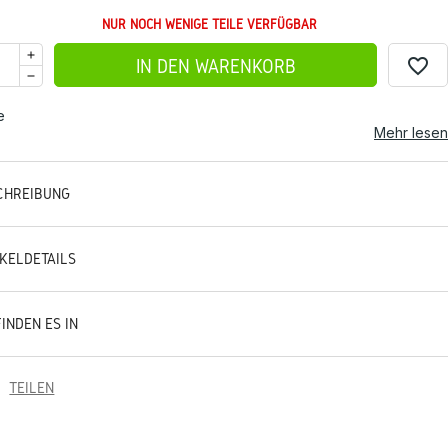
NUR NOCH WENIGE TEILE VERFÜGBAR
favorite_border
IN DEN WARENKORB
e
Mehr lesen
CHREIBUNG
IKELDETAILS
FINDEN ES IN
TEILEN