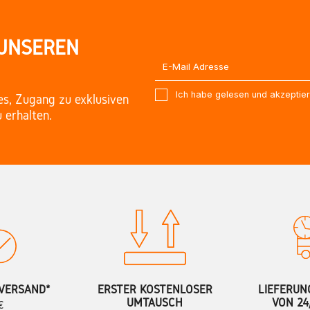
 UNSEREN
Ich habe gelesen und akzeptie
es, Zugang zu exklusiven
 erhalten.
VERSAND*
ERSTER KOSTENLOSER
LIEFERUN
UMTAUSCH
VON 24
€