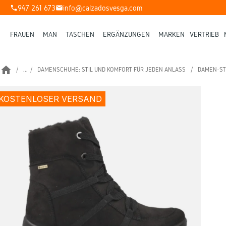
947 261 673
info@calzadosvesga.com
phone
mail
FRAUEN
MAN
TASCHEN
ERGÄNZUNGEN
MARKEN
VERTRIEB
home
...
DAMENSCHUHE: STIL UND KOMFORT FÜR JEDEN ANLASS
DAMEN-ST
KOSTENLOSER VERSAND