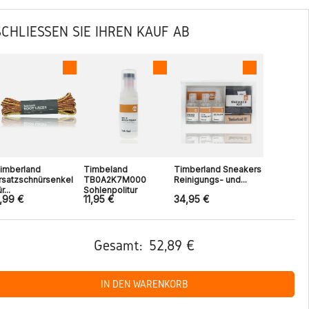
SCHLIESSEN SIE IHREN KAUF AB
imberland
Timbeland
Timberland Sneakers
rsatzschnürsenkel
TB0A2K7M000
Reinigungs- und...
r...
Sohlenpolitur
,99 €
11,95 €
34,95 €
Gesamt:
52,89 €
IN DEN WARENKORB