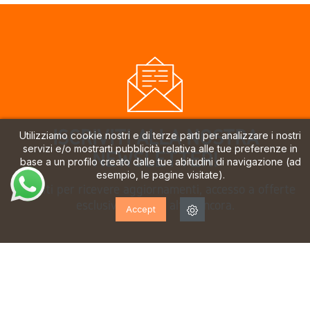
ISCRIVITI ALLA NOSTRA
Utilizziamo cookie nostri e di terze parti per analizzare i nostri
servizi e/o mostrarti pubblicità relativa alle tue preferenze in
NEWSLETTER!
base a un profilo creato dalle tue abitudini di navigazione (ad
esempio, le pagine visitate).
Iscriviti per ricevere aggiornamenti, accesso a offerte
esclusive e molto altro ancora.
Accept
Ho letto e accetto la
informativa sulla privacy