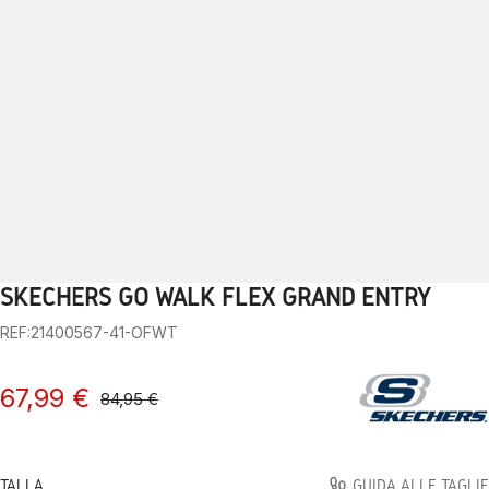
SKECHERS GO WALK FLEX GRAND ENTRY
1
2
3
4
5
6
7
8
9
10
11
12
13
REF:21400567-41-OFWT
67,99 €
84,95 €
TALLA
GUIDA ALLE TAGLIE