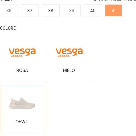
36
37
38
39
40
41
COLORE
ROSA
HIELO
ROSA
HIELO
OFWT
OFWT