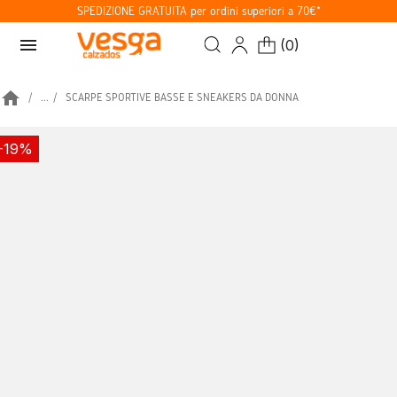
SPEDIZIONE GRATUITA per ordini superiori a 70€*
menu
(
0
)
home
...
SCARPE SPORTIVE BASSE E SNEAKERS DA DONNA
-19%