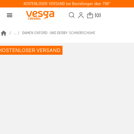
KOSTENLOSER VERSAND bei Bestellungen über 70€*
menu
(
0
)
home
...
DAMEN OXFORD- UND DERBY-SCHNÜRSCHUHE
KOSTENLOSER VERSAND