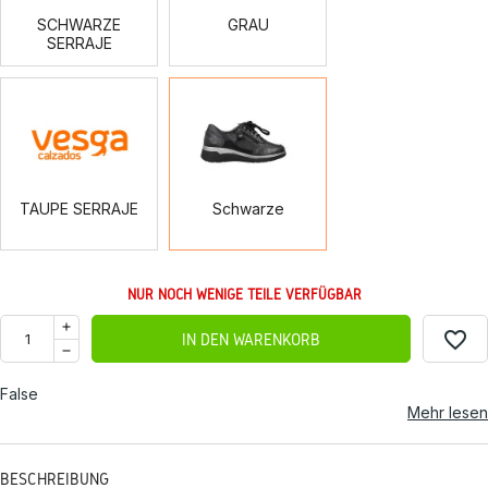
SCHWARZE
GRAU
SERRAJE
TAUPE
Schwarze
SERRAJE
TAUPE SERRAJE
Schwarze
NUR NOCH WENIGE TEILE VERFÜGBAR
favorite_border
IN DEN WARENKORB
False
Mehr lesen
BESCHREIBUNG