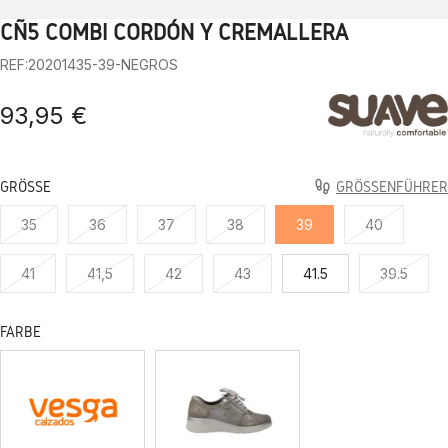
CÑ5 COMBI CORDÓN Y CREMALLERA
1
2
3
4
5
6
7
8
9
10
REF:20201435-39-NEGROS
93,95 €
GRÖSSE
GRÖSSENFÜHRER
35
36
37
38
39
40
41
41,5
42
43
41.5
39.5
FARBE
SCHWARZE
GRAU
SERRAJE