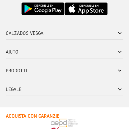
keyboard_arrow_down
CALZADOS VESGA
keyboard_arrow_down
AIUTO
keyboard_arrow_down
PRODOTTI
keyboard_arrow_down
LEGALE
ACQUISTA CON GARANZIE