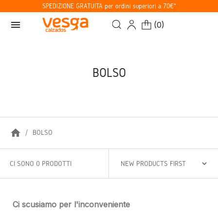
SPEDIZIONE GRATUITA per ordini superiori a 70€*
menu
(
0
)
BOLSO
home
BOLSO
CI SONO 0 PRODOTTI
Ci scusiamo per l'inconveniente