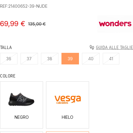
REF:21400652-39-NUDE
69,99 €
135,00 €
TALLA
GUIDA ALLE TAGLIE
36
37
38
39
40
41
COLORE
NEGRO
HIELO
NEGRO
HIELO