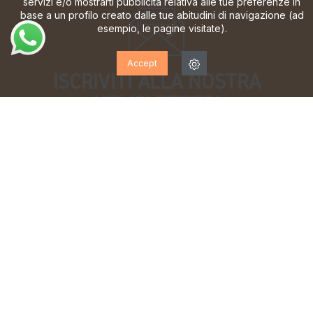
servizi e/o mostrarti pubblicità relativa alle tue preferenze in
base a un profilo creato dalle tue abitudini di navigazione (ad
esempio, le pagine visitate).
Accept
ISCRIVITI ALLA NOSTRA
NEWSLETTER!
Iscriviti per ricevere aggiornamenti, accesso a offerte
esclusive e molto altro ancora.
Ho letto e accetto la
informativa sulla privacy