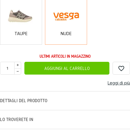
TAUPE
NUDE
TAUPE
NUDE
ULTIMI ARTICOLI IN MAGAZZINO
favorite_border
AGGIUNGI AL CARRELLO
Leggi di più
DETTAGLI DEL PRODOTTO
LO TROVERETE IN