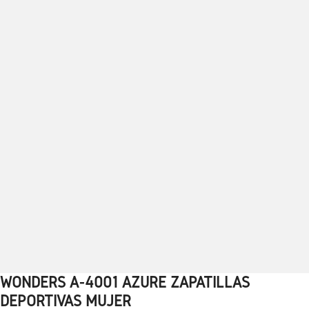
WONDERS A-4001 AZURE ZAPATILLAS
1
2
3
4
5
6
7
8
9
10
DEPORTIVAS MUJER