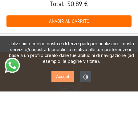
Total:
50,89 €
AÑADIR AL CARRITO
Utilizziamo cookie nostri e di terze parti per analizzare i nostri
servizi e/o mostrarti pubblicità relativa alle tue preferenze in
base a un profilo creato dalle tue abitudini di navigazione (ad
esempio, le pagine visitate).
Accept
ISCRIVITI ALLA NOSTRA
NEWSLETTER!
Iscriviti per ricevere aggiornamenti, accesso a offerte