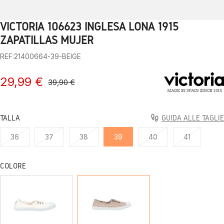
VICTORIA 106623 INGLESA LONA 1915
1
2
3
4
5
6
7
8
9
10
ZAPATILLAS MUJER
REF:21400664-39-BEIGE
29,99 €
39,90 €
TALLA
GUIDA ALLE TAGLIE
36
37
38
39
40
41
COLORE
BLANCO
BEIGE