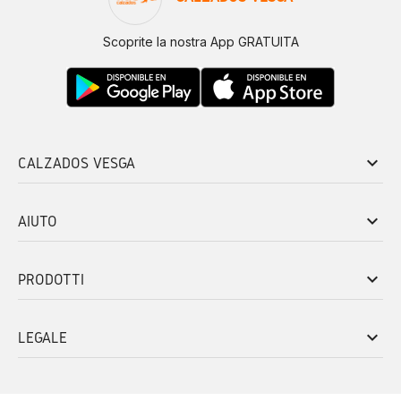
Scoprite la nostra App GRATUITA
keyboard_arrow_down
CALZADOS VESGA
keyboard_arrow_down
AIUTO
keyboard_arrow_down
PRODOTTI
keyboard_arrow_down
LEGALE