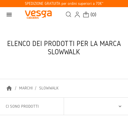
SPEDIZIONE GRATUITA per ordini superiori a 70€*
menu
(
0
)
ELENCO DEI PRODOTTI PER LA MARCA
SLOWWALK
home
MARCHI
SLOWWALK
CI SONO PRODOTTI