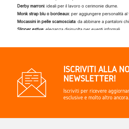
Derby marroni
: ideali per il lavoro o cerimonie diurne.
Monk strap blu o bordeaux
: per aggiungere personalità al t
Mocassini in pelle scamosciata
: da abbinare a pantaloni chi
Slipper estive
: eleganza disinvolta per eventi informali.
Lo stile parte dal basso:
scegli le scarpe giuste e il tuo lo
FAQ – DOMANDE FREQUENTI
Posso cambiare le scarpe se non vanno bene?
Sì, accettiamo resi entro 14 giorni anche per articoli in sald
ISCRIVITI ALLA N
Spedite anche in Italia?
NEWSLETTER!
Certo, spediamo in tutta Europa con corriere tracciato.
Ci sono mezze misure?
Iscriviti per ricevere aggiorn
Alcuni marchi offrono anche mezze taglie. Controlla la sch
esclusive e molto altro ancora
Come posso mantenere le scarpe in pelle?
Usa tendiscarpe in legno, crema neutra o colorata e prote
Posso provarle in negozio?
Sì! Vieni a trovarci a Burgos, Plaza Mayor 17. Puoi anche p