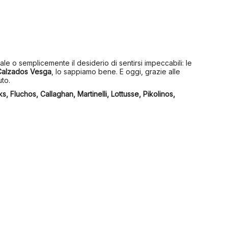
le o semplicemente il desiderio di sentirsi impeccabili: le
Calzados Vesga
, lo sappiamo bene. E oggi, grazie alle
to.
ks, Fluchos, Callaghan, Martinelli, Lottusse, Pikolinos,