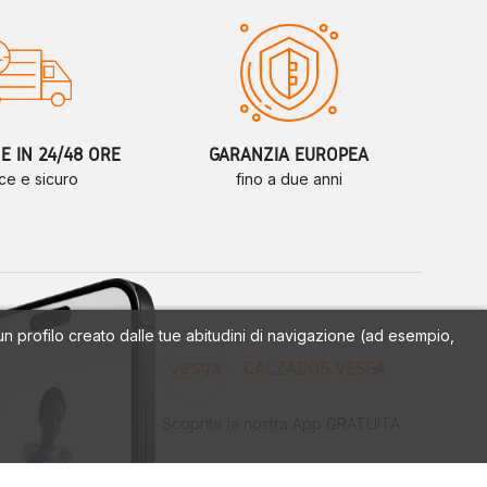
 IN 24/48 ORE
GARANZIA EUROPEA
ce e sicuro
fino a due anni
a un profilo creato dalle tue abitudini di navigazione (ad esempio,
CALZADOS VESGA
Scoprite la nostra App GRATUITA