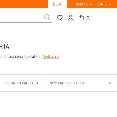
BLOG
Italiano
EUR €


(
0
)
RTA
onio, una cena speciale o...
Vedi altro
CI SONO 0 PRODOTTI