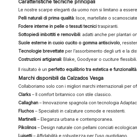
Caratteristiche tecniche principali
Le nostre scarpe eleganti da uomo non si limitano a esser
Pelli naturali di prima qualità
: lisce, martellate o scamosciate
Fodere interne in pelle o tessuti tecnici
traspiranti.
Sottopiedi imbottiti e removibili
: adatti anche per plantari o
Suole esterne in cuoio cucito o gomma antiscivolo
, resisten
Tecnologie brevettate
per l’assorbimento degli urti e la di
Costruzioni artigianali
: Blake, Goodyear o cuciture flessibili.
Il risultato è un
perfetto equilibrio tra estetica e funzionalità
Marchi disponibili da Calzados Vesga
Collaboriamo solo con i migliori marchi internazionali per off
Clarks
– Il comfort britannico con stile classico.
Callaghan
– Innovazione spagnola con tecnologia Adaptact
Fluchos
– Specialisti in calzature comode e resistenti.
Martinelli
– Eleganza urbana e contemporanea.
Pikolinos
– Design naturale con pellami conciati ecologica
Luisetti
– Affidabilità e robustezza per l’uso quotidiano.