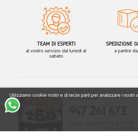
VIENI A TROVARCI O ACQUISTA ONLINE
?
Calzados Vesga – Plaza Mayor 17, Burgos (Spagna)
?
www.calzadosvesga.com
– Pagamento sicuro, spedizione 
SLOGAN FINALE
Calzados Vesga. Ven y Verás
TEAM DI ESPERTI
SPEDIZIONE G
Calzados Vesga. Te lo vas a perder?
al vostro servizio dal lunedì al
a partire d
sabato
Utilizziamo cookie nostri e di terze parti per analizzare i nostri
Servizio clienti
947 261 673
Lunedì - Sabato
10:00h. a 14:00h.
17:00h. a 20:00h.