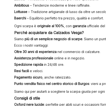
Ambitious
– Tendenze moderne e linee raffinate.
Lottusse
– Tradizione artigianale di lusso da oltre un secolo
Baerchi
– Equilibrio perfetto tra prezzo, qualità e comfort.
Ogni scarpa è
originale al 100%
, con
garanzia
ufficiale del
Perché acquistare da Calzados Vesga?
Siamo
più di un semplice negozio di scarpe
. Siamo un punt
Ecco i nostri vantaggi:
Oltre 30 anni di esperienza
nel commercio di calzature.
Assistenza professionale
online e in negozio.
Spedizione rapida
in 24/48 ore.
Resi facili
e veloci.
Pagamento sicuro
, anche rateizzato.
Punto vendita fisico nel centro storico di Burgos
: vieni a p
Siamo qui per aiutarti a scegliere la scarpa giusta per ogn
Consigli di stile
Oxford nere lucide
: perfette per abiti scuri e occasioni form