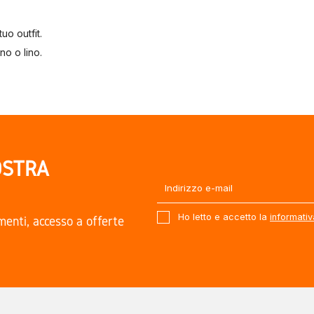
uo outfit.
no o lino.
ok sarà impeccabile.
o.
OSTRA
Ho letto e accetto la
informativ
amenti, accesso a offerte
eda prodotto o chiedi al nostro team.
.
zione impermeabilizzante.
renotare una prova online.