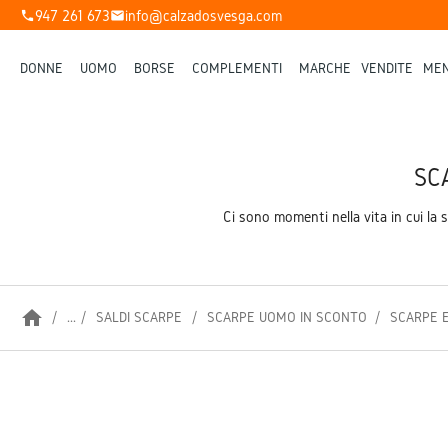
947 261 673
info@calzadosvesga.com
phone
mail
DONNE
UOMO
BORSE
COMPLEMENTI
MARCHE
VENDITE
MEN
SC
Ci sono momenti nella vita in cui la 
home
...
SALDI SCARPE
SCARPE UOMO IN SCONTO
SCARPE E