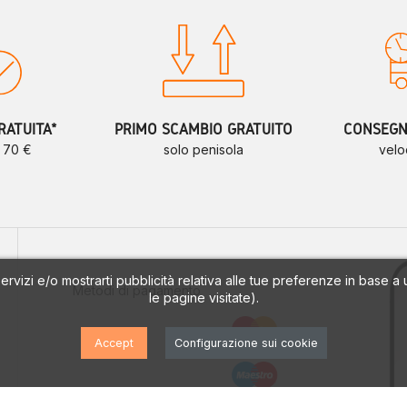
veloce, resi facili
RATUITA*
PRIMO SCAMBIO GRATUITO
CONSEGNE
a 70 €
solo penisola
velo
 servizi e/o mostrarti pubblicità relativa alle tue preferenze in base 
Metodi di pagamento
le pagine visitate).
Accept
Configurazione sui cookie