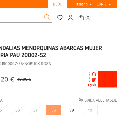
BLOG
Italiano
EUR €


(
0
)
NDALIAS MENORQUINAS ABARCAS MUJER
 RIA PAU 20002-S2
:21900007-38-NOBUCK ROSA
,20 €
48,00 €
LA
GUIDA ALLE TAGLIE
5
36
37
38
39
40