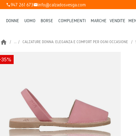
947 261 673
info@calzadosvesga.com
phone
mail
DONNE
UOMO
BORSE
COMPLEMENTI
MARCHE
VENDITE
MEN
home
...
CALZATURE DONNA: ELEGANZA E COMFORT PER OGNI OCCASIONE
-35%