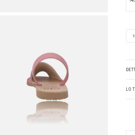
DET
LO 