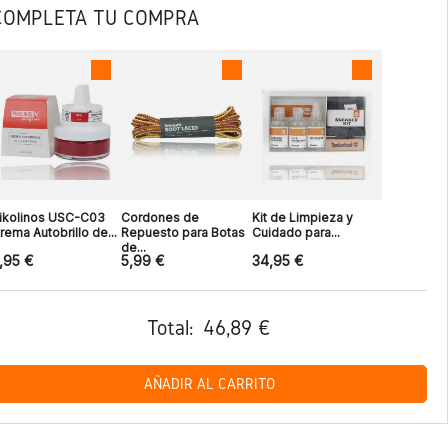
COMPLETA TU COMPRA
ikolinos USC-C03
Cordones de
Kit de Limpieza y
rema Autobrillo de...
Repuesto para Botas
Cuidado para...
de...
,95 €
5,99 €
34,95 €
Total:
46,89 €
AÑADIR AL CARRITO