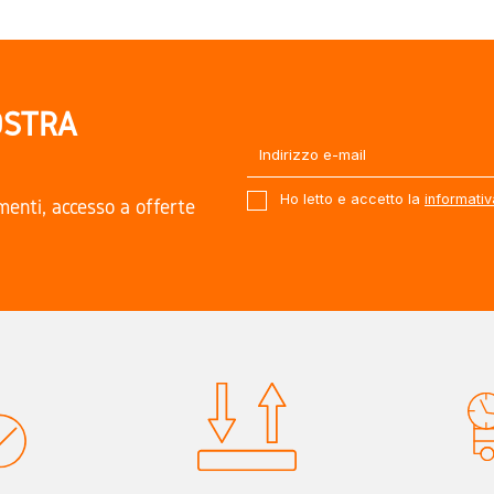
OSTRA
Ho letto e accetto la
informativ
amenti, accesso a offerte
.