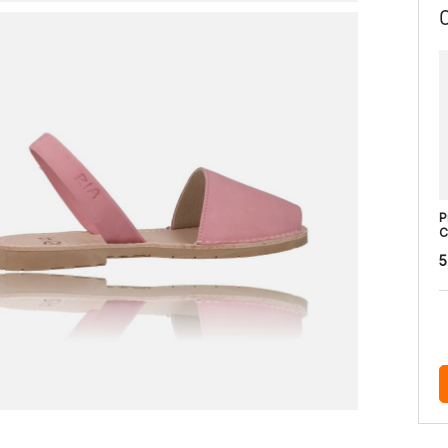
P
C
5