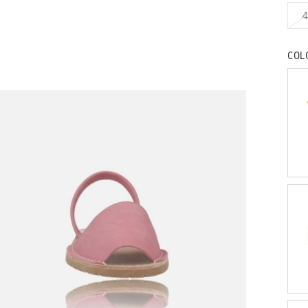
4
COL