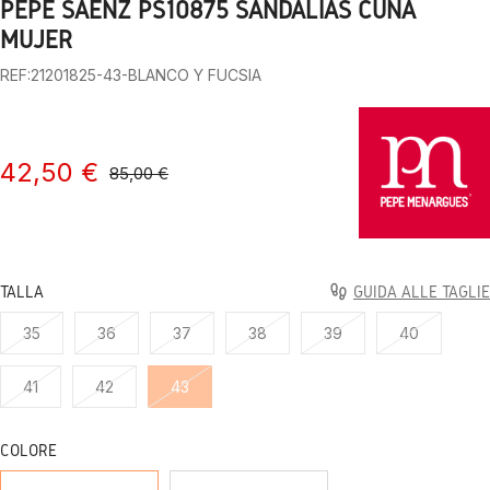
PEPE SAENZ PS10875 SANDALIAS CUÑA
1
2
3
4
5
6
7
8
9
MUJER
REF:21201825-43-BLANCO Y FUCSIA
42,50 €
85,00 €
TALLA
GUIDA ALLE TAGLIE
35
36
37
38
39
40
41
42
43
COLORE