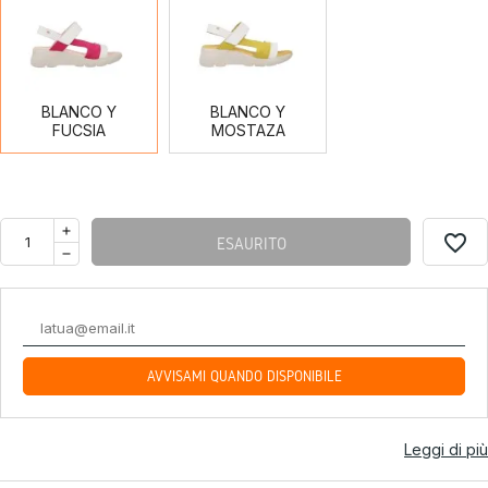
BLANCO
BLANCO
Y
Y
FUCSIA
MOSTAZA
BLANCO Y
BLANCO Y
FUCSIA
MOSTAZA
favorite_border
ESAURITO
AVVISAMI QUANDO DISPONIBILE
Leggi di più