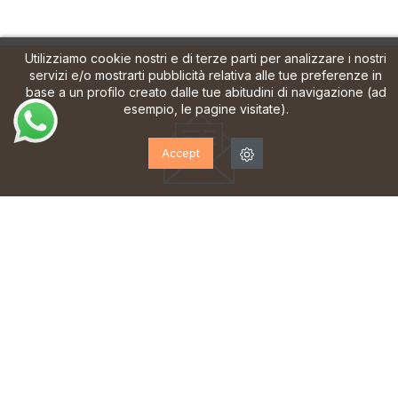
Utilizziamo cookie nostri e di terze parti per analizzare i nostri
servizi e/o mostrarti pubblicità relativa alle tue preferenze in
base a un profilo creato dalle tue abitudini di navigazione (ad
esempio, le pagine visitate).
Accept
ISCRIVITI ALLA NOSTRA
NEWSLETTER!
Iscriviti per ricevere aggiornamenti, accesso a offerte
esclusive e molto altro ancora.