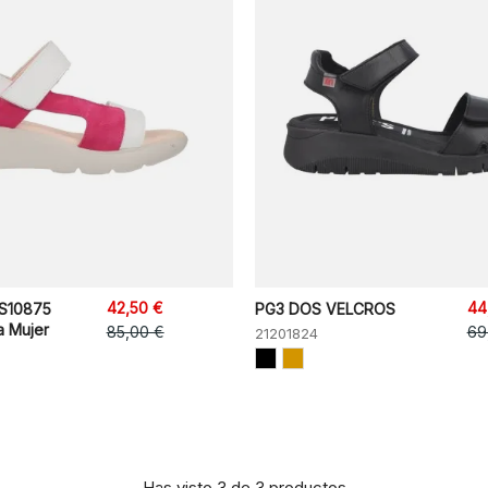
42,50 €
44
S10875
PG3 DOS VELCROS
a Mujer
85,00 €
69
21201824
Has visto 3 de 3 productos