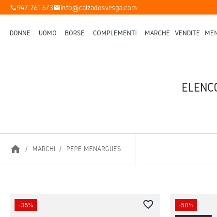
947 261 673
info@calzadosvesga.com
phone
mail
DONNE
UOMO
BORSE
COMPLEMENTI
MARCHE
VENDITE
MEN
ELENC
home
MARCHI
PEPE MENARGUES
favorite_border
-35%
-50%