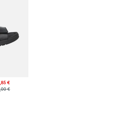
,85 €
,00 €