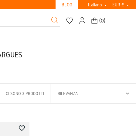
BLOG
Italiano
EUR €


(
0
)
ARGUES
CI SONO 3 PRODOTTI
favorite_border