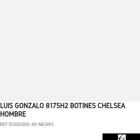
LUIS GONZALO 8175H2 BOTINES CHELSEA
1
2
3
4
5
6
7
8
9
10
HOMBRE
REF:10300306-40-NEGRO