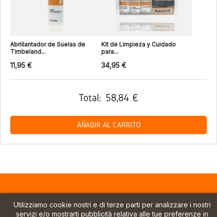
Abrillantador de Suelas de
Kit de Limpieza y Cuidado
Timbeland...
para...
11,95 €
34,95 €
Total:
58,84 €
AÑADIR AL CARRITO
Utilizziamo cookie nostri e di terze parti per analizzare i nostri
servizi e/o mostrarti pubblicità relativa alle tue preferenze in