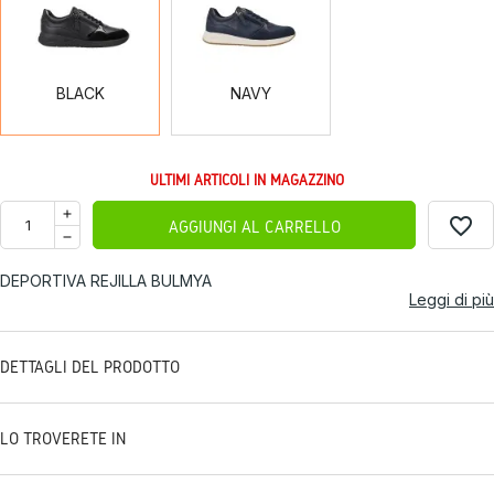
BLACK
NAVY
ULTIMI ARTICOLI IN MAGAZZINO
favorite_border
AGGIUNGI AL CARRELLO
DEPORTIVA REJILLA BULMYA
Leggi di più
DETTAGLI DEL PRODOTTO
LO TROVERETE IN