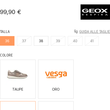
99,90 €
TALLA
GUIDA ALLE TAGLIE
36
37
38
39
40
41
COLORE
TAUPE
ORO
TAUPE
ORO
BLACK
NAVY