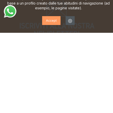
base a un profilo creato dalle tue abitudini di navigazione (ad
esempio, le pagine visitate).
Accept
ISCRIVITI ALLA NOSTRA
NEWSLETTER!
Iscriviti per ricevere aggiornamenti, accesso a offerte
esclusive e molto altro ancora.
Ho letto e accetto la
informativa sulla privacy