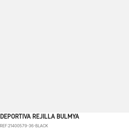
DEPORTIVA REJILLA BULMYA
1
2
3
4
5
6
7
8
9
10
REF:21400579-36-BLACK