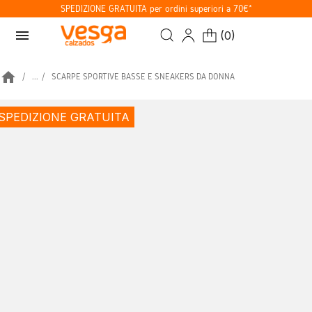
SPEDIZIONE GRATUITA per ordini superiori a 70€*
menu
(
0
)
home
...
SCARPE SPORTIVE BASSE E SNEAKERS DA DONNA
SPEDIZIONE GRATUITA