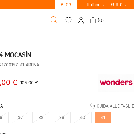
BLOG
Italiano
EUR €


(
0
)
4 MOCASÍN
:21700157-41-ARENA
,00 €
105,00 €
LA
GUIDA ALLE TAGLIE
6
37
38
39
40
41