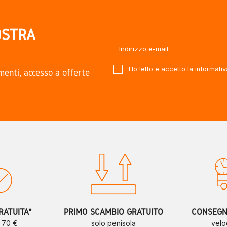
OSTRA
Ho letto e accetto la
informativ
amenti, accesso a offerte
.
RATUITA*
PRIMO SCAMBIO GRATUITO
CONSEGNE
a 70 €
solo penisola
velo