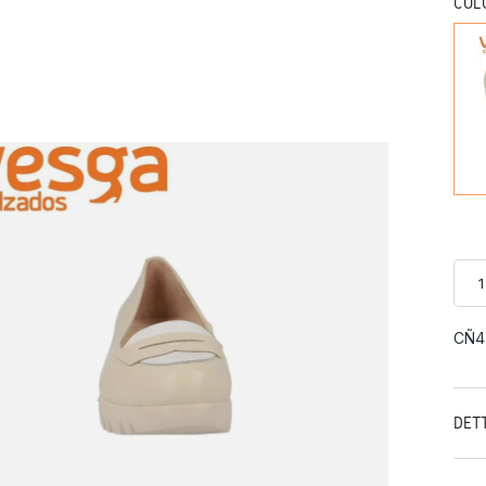
COL
CÑ4
DET