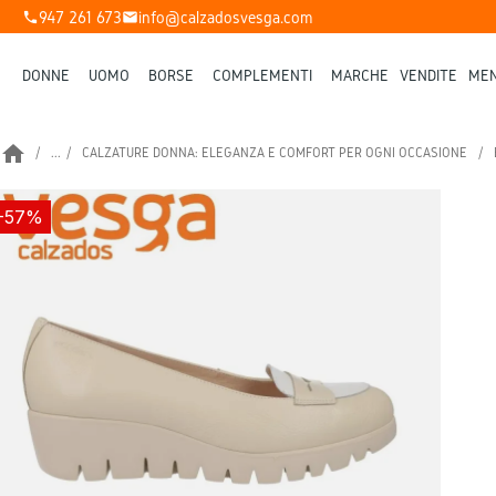
947 261 673
info@calzadosvesga.com
phone
mail
DONNE
UOMO
BORSE
COMPLEMENTI
MARCHE
VENDITE
MEN
home
...
CALZATURE DONNA: ELEGANZA E COMFORT PER OGNI OCCASIONE
-57%