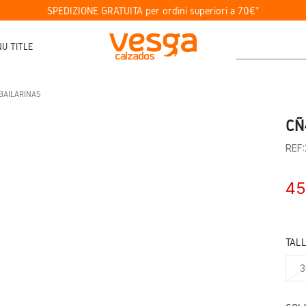
SPEDIZIONE GRATUITA per ordini superiori a 70€*
U TITLE
BAILARINAS
CÑ
REF
45
TAL
3