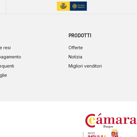
PRODOTTI
e resi
Offerte
 pagamento
Notizia
equenti
Migliori venditori
glie