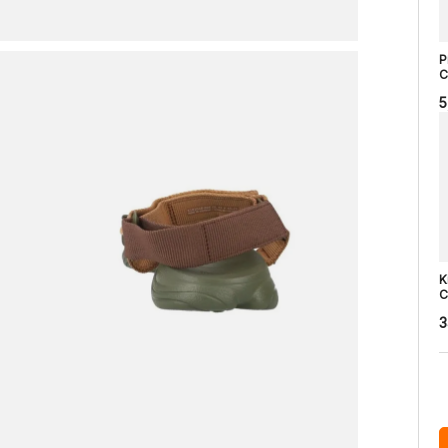
P
C
5
K
C
3