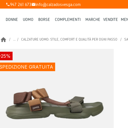
947 261 673
info@calzadosvesga.com
phone
mail
DONNE
UOMO
BORSE
COMPLEMENTI
MARCHE
VENDITE
MEN
home
...
CALZATURE UOMO: STILE, COMFORT E QUALITÀ PER OGNI PASSO
SA
-25%
SPEDIZIONE GRATUITA