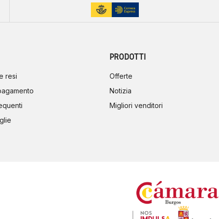
PRODOTTI
e resi
Offerte
 pagamento
Notizia
equenti
Migliori venditori
glie