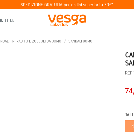
SPEDIZIONE GRATUITA per ordini superiori a 70€*
U TITLE
NDALI, INFRADITO E ZOCCOLI DA UOMO
SANDALI UOMO
CA
SA
REF
74
TAL
4