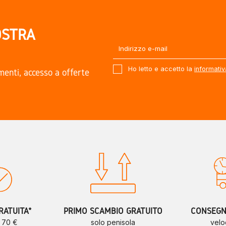
OSTRA
Ho letto e accetto la
informativ
amenti, accesso a offerte
.
RATUITA*
PRIMO SCAMBIO GRATUITO
CONSEGNE
a 70 €
solo penisola
velo