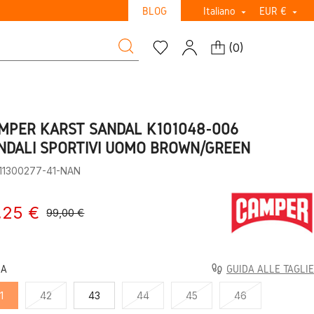
BLOG
Italiano
EUR €


(
0
)
MPER KARST SANDAL K101048-006
NDALI SPORTIVI UOMO BROWN/GREEN
:11300277-41-NAN
,25 €
99,00 €
LA
GUIDA ALLE TAGLIE
1
42
43
44
45
46