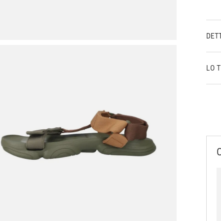
DET
LO 