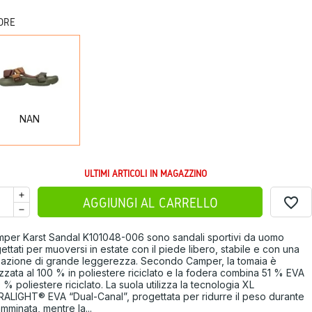
ORE
NAN
NAN
ULTIMI ARTICOLI IN MAGAZZINO
favorite_border
AGGIUNGI AL CARRELLO
mper Karst Sandal K101048-006 sono sandali sportivi da uomo
ettati per muoversi in estate con il piede libero, stabile e con una
azione di grande leggerezza. Secondo Camper, la tomaia è
izzata al 100 % in poliestere riciclato e la fodera combina 51 % EVA
 % poliestere riciclato. La suola utilizza la tecnologia XL
ALIGHT® EVA “Dual-Canal”, progettata per ridurre il peso durante
amminata, mentre la...