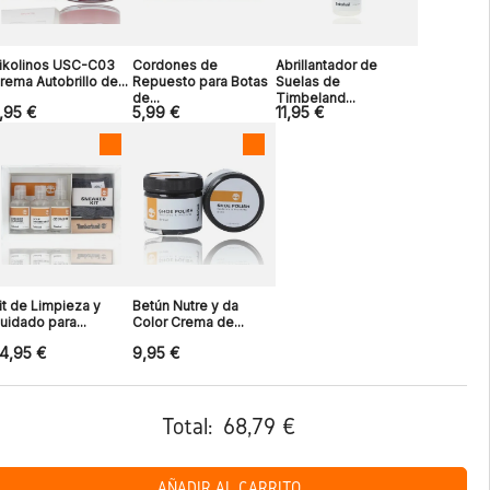
ikolinos USC-C03
Cordones de
Abrillantador de
rema Autobrillo de...
Repuesto para Botas
Suelas de
de...
Timbeland...
,95 €
5,99 €
11,95 €
it de Limpieza y
Betún Nutre y da
uidado para...
Color Crema de...
4,95 €
9,95 €
Total:
68,79 €
AÑADIR AL CARRITO