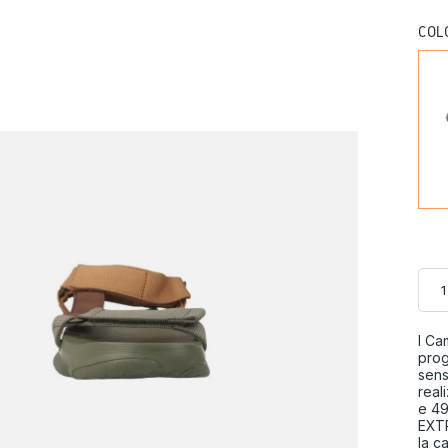
COL
I Ca
prog
sens
real
e 49
EXTR
la c