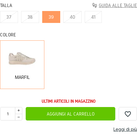
TALLA
GUIDA ALLE TAGLIE
37
38
39
40
41
COLORE
MARFIL
MARFIL
ULTIMI ARTICOLI IN MAGAZZINO
favorite_border
AGGIUNGI AL CARRELLO
Leggi di più