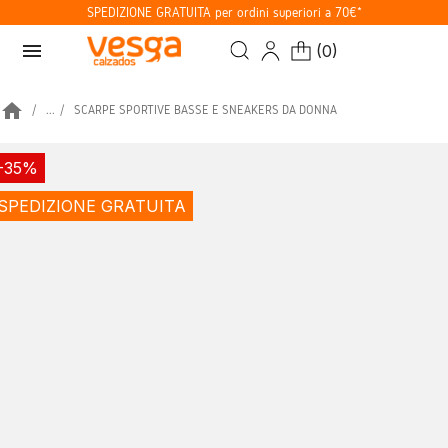
SPEDIZIONE GRATUITA per ordini superiori a 70€*
menu
(
0
)
home
...
SCARPE SPORTIVE BASSE E SNEAKERS DA DONNA
-35%
SPEDIZIONE GRATUITA