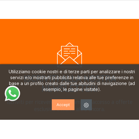
Utilizziamo cookie nostri e di terze parti per analizzare i nostri
ISCRIVITI ALLA NOSTRA
servizi e/o mostrarti pubblicità relativa alle tue preferenze in
base a un profilo creato dalle tue abitudini di navigazione (ad
NEWSLETTER!
esempio, le pagine visitate).
Iscriviti per ricevere aggiornamenti, accesso a offerte
Accept
esclusive e molto altro ancora.