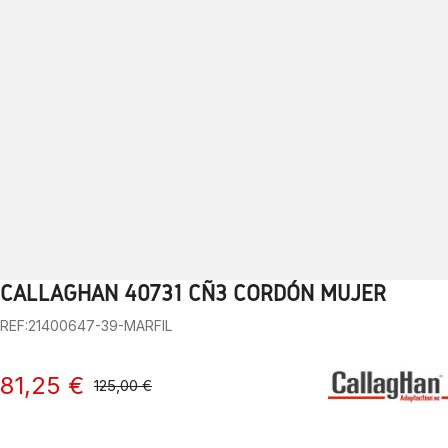
CALLAGHAN 40731 CÑ3 CORDÓN MUJER
1
2
3
4
5
6
7
8
9
10
REF:21400647-39-MARFIL
81,25 €
125,00 €