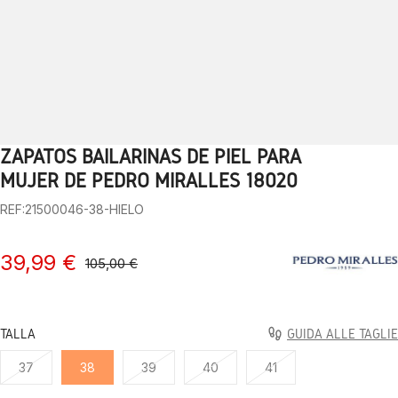
ZAPATOS BAILARINAS DE PIEL PARA
1
2
3
4
5
6
7
8
9
10
MUJER DE PEDRO MIRALLES 18020
REF:21500046-38-HIELO
39,99 €
105,00 €
TALLA
GUIDA ALLE TAGLIE
37
38
39
40
41