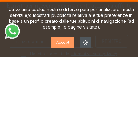
Iscriviti per ricevere aggiornamenti, accesso a offerte
Utilizziamo cookie nostri e di terze parti per analizzare i nostri
esclusive e molto altro ancora.
servizi e/o mostrarti pubblicità relativa alle tue preferenze in
base a un profilo creato dalle tue abitudini di navigazione (ad
esempio, le pagine visitate).
Accept
Ho letto e accetto la
informativa sulla privacy
TEAM DI ESPERTI
SPEDIZIONE GRATUITA*
al vostro servizio dal lunedì al
a partire da 70 €
sabato