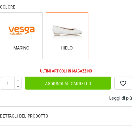
COLORE
MARINO
HIELO
MARINO
HIELO
ULTIMI ARTICOLI IN MAGAZZINO
favorite_border
AGGIUNGI AL CARRELLO
Leggi di più
DETTAGLI DEL PRODOTTO