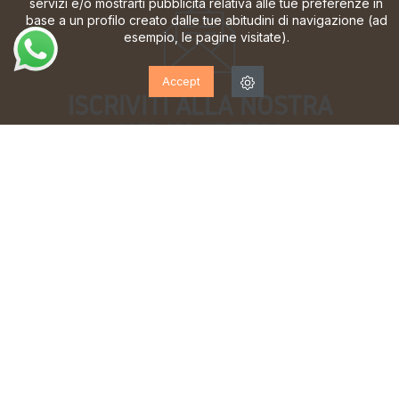
servizi e/o mostrarti pubblicità relativa alle tue preferenze in
base a un profilo creato dalle tue abitudini di navigazione (ad
esempio, le pagine visitate).
Accept
ISCRIVITI ALLA NOSTRA
NEWSLETTER!
Iscriviti per ricevere aggiornamenti, accesso a offerte
esclusive e molto altro ancora.
Ho letto e accetto la
informativa sulla privacy