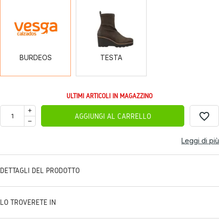
BURDEOS
TESTA
BURDEOS
TESTA
ULTIMI ARTICOLI IN MAGAZZINO
favorite_border
AGGIUNGI AL CARRELLO
Leggi di più
DETTAGLI DEL PRODOTTO
LO TROVERETE IN