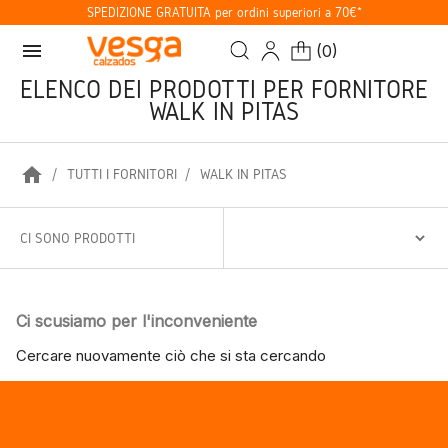
SPEDIZIONE GRATUITA per ordini superiori a 70€*
menu
(
0
)
ELENCO DEI PRODOTTI PER FORNITORE
WALK IN PITAS
home
TUTTI I FORNITORI
WALK IN PITAS
CI SONO PRODOTTI
Ci scusiamo per l'inconveniente
Cercare nuovamente ciò che si sta cercando