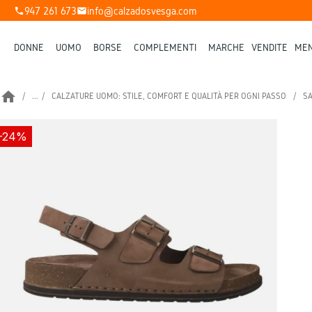
947 261 673
info@calzadosvesga.com
phone
mail
DONNE
UOMO
BORSE
COMPLEMENTI
MARCHE
VENDITE
MEN
home
...
CALZATURE UOMO: STILE, COMFORT E QUALITÀ PER OGNI PASSO
SA
-24%