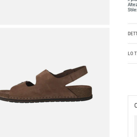
Alte
Stil
DET
LO 