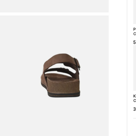
P
C
5
K
C
3