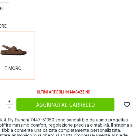
46
ORE
T.MORO
T.MORO
ULTIMI ARTICOLI IN MAGAZZINO
favorite_border
AGGIUNGI AL CARRELLO
lk & Fly Fianchi 7447-51050 sono sandali bio da uomo progettati
offrire massimo comfort, regolazione precisa e stabilità. Il sistema a
la fibbia consente una calzata completamente personalizzata.
lantare anatomico in sughero si adatta progressivamente al piede.