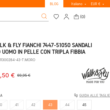
BLOG
Italiano
EUR €


(
0
)
LK & FLY FIANCHI 7447-51050 SANDALI
O UOMO IN PELLE CON TRIPLA FIBBIA
:11300284-43-T.MORO
,50 €
69,95 €
LA
GUIDA ALLE TAGLIE
40
41
42
43
44
45