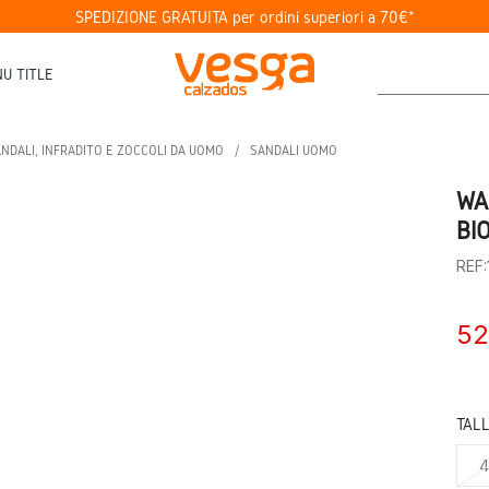
SPEDIZIONE GRATUITA per ordini superiori a 70€*
U TITLE
NDALI, INFRADITO E ZOCCOLI DA UOMO
SANDALI UOMO
WA
BI
REF
52
TAL