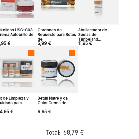
ikolinos USC-C03
Cordones de
Abrillantador de
rema Autobrillo de...
Repuesto para Botas
Suelas de
de...
Timbeland...
,95 €
5,99 €
11,95 €
it de Limpieza y
Betún Nutre y da
uidado para...
Color Crema de...
4,95 €
9,95 €
Total:
68,79 €