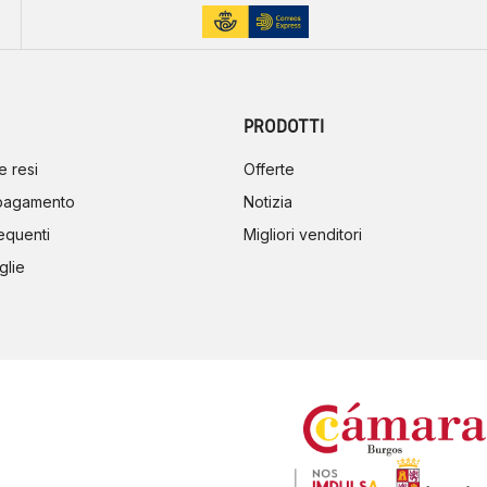
PRODOTTI
e resi
Offerte
 pagamento
Notizia
equenti
Migliori venditori
glie