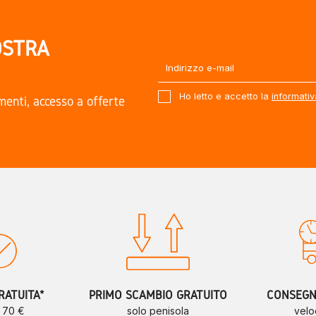
OSTRA
Ho letto e accetto la
informativ
amenti, accesso a offerte
.
RATUITA*
PRIMO SCAMBIO GRATUITO
CONSEGNE
a 70 €
solo penisola
velo