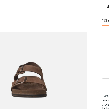
COL
I Wa
per 
trip
Il p