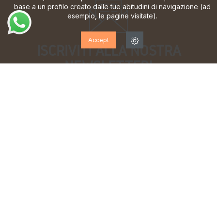
base a un profilo creato dalle tue abitudini di navigazione (ad
esempio, le pagine visitate).
Accept
ISCRIVITI ALLA NOSTRA
NEWSLETTER!
Iscriviti per ricevere aggiornamenti, accesso a offerte
esclusive e molto altro ancora.
Ho letto e accetto la
informativa sulla privacy