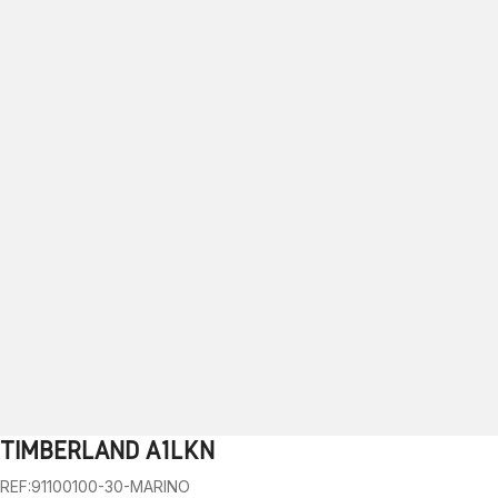
TIMBERLAND A1LKN
1
2
3
4
5
6
7
8
9
REF:91100100-30-MARINO