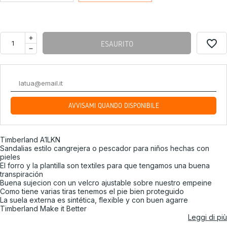
favorite_border
ESAURITO
AVVISAMI QUANDO DISPONIBILE
Timberland A1LKN
Sandalias estilo cangrejera o pescador para niños hechas con
pieles
El forro y la plantilla son textiles para que tengamos una buena
transpiración
Buena sujecion con un velcro ajustable sobre nuestro empeine
Como tiene varias tiras tenemos el pie bien proteguido
La suela externa es sintética, flexible y con buen agarre
Timberland Make it Better
Leggi di più