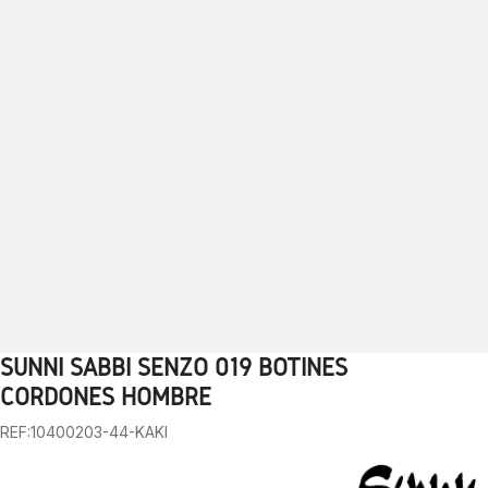
SUNNI SABBI SENZO 019 BOTINES
1
2
3
4
5
6
7
8
9
10
CORDONES HOMBRE
REF:10400203-44-KAKI