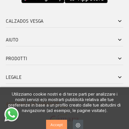
keyboard_arrow_down
CALZADOS VESGA
keyboard_arrow_down
AIUTO
keyboard_arrow_down
PRODOTTI
keyboard_arrow_down
LEGALE
Utilizziamo cookie nostri e di terze parti per analizzare i
nostri servizi e/o mostrarti pubblicità relativa alle tue
ACQUISTA CON GARANZIE
preferenze in base a un profilo creato dalle tue abitudini di
navigazione (ad esempio, le pagine visitate).
Accept