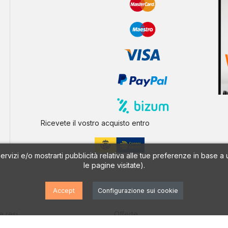
Ricevete il vostro acquisto entro
 servizi e/o mostrarti pubblicità relativa alle tue preferenze in base 
le pagine visitate).
Accept
Configurazione sui cookie
PRODOTTI
e resi
Offerte