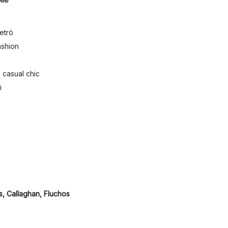
retrò
ashion
e casual chic
i
s, Callaghan, Fluchos