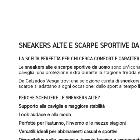
SNEAKERS ALTE E SCARPE SPORTIVE DA U
LA SCELTA PERFETTA PER CHI CERCA COMFORT E CARATTER
Le
sneakers alte e scarpe sportive da uomo
sono un'icona 
caviglia, una protezione extra durante la stagione fredda e u
Da Calzados Vesga trovi una selezione curata di
sneakers
scarpe si adattano a ogni occasione: dallo sport al tempo li
PERCHÉ SCEGLIERE LE SNEAKERS ALTE?
Supporto alla caviglia e maggiore stabilità
Look audace e alla moda
Perfette per l’autunno, l’inverno e le mezze stagioni
Versatili: ideali per abbinamenti casual e sportivi
Disponibili in pelle, camoscio, tessuto tecnico o impermeab