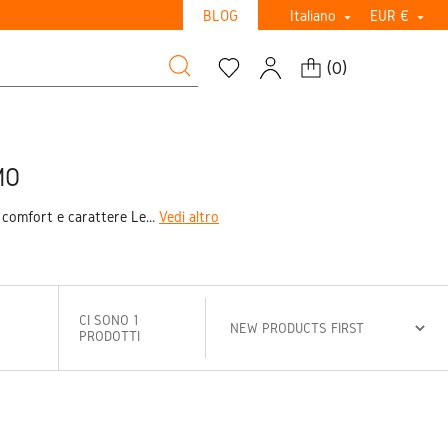
BLOG
Italiano
EUR €


(
0
)
MO
 comfort e carattere Le...
Vedi altro
CI SONO 1
PRODOTTI