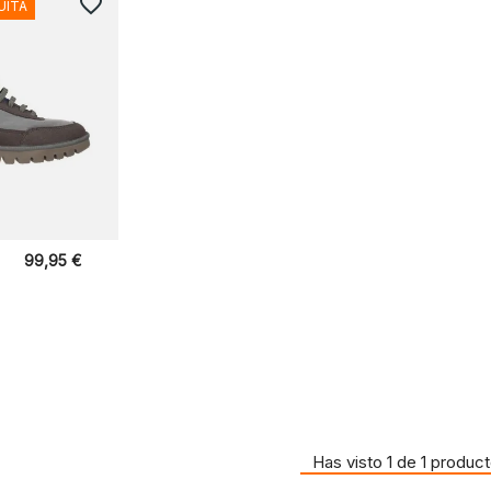
favorite_border
UITA
99,95 €
Has visto 1 de 1 produc