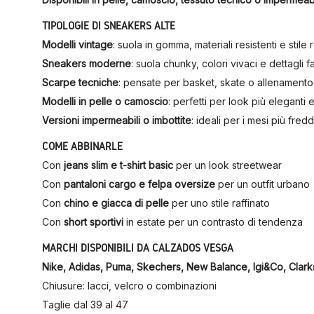
TIPOLOGIE DI SNEAKERS ALTE
Modelli vintage
: suola in gomma, materiali resistenti e stile 
Sneakers moderne
: suola chunky, colori vivaci e dettagli f
Scarpe tecniche
: pensate per basket, skate o allenamento
Modelli in pelle o camoscio
: perfetti per look più eleganti 
Versioni impermeabili o imbottite
: ideali per i mesi più fredd
COME ABBINARLE
Con
jeans slim e t-shirt basic
per un look streetwear
Con
pantaloni cargo e felpa oversize
per un outfit urbano
Con
chino e giacca di pelle
per uno stile raffinato
Con
short sportivi
in estate per un contrasto di tendenza
MARCHI DISPONIBILI DA CALZADOS VESGA
Nike, Adidas, Puma, Skechers, New Balance, Igi&Co, Clark
Chiusure: lacci, velcro o combinazioni
Taglie dal 39 al 47