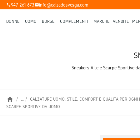
947 261 673
info@calzadosvesga.com
phone
mail
DONNE
UOMO
BORSE
COMPLEMENTI
MARCHE
VENDITE
MEN
S
Sneakers Alte e Scarpe Sportive da 
home
...
CALZATURE UOMO: STILE, COMFORT E QUALITÀ PER OGNI
SCARPE SPORTIVE DA UOMO