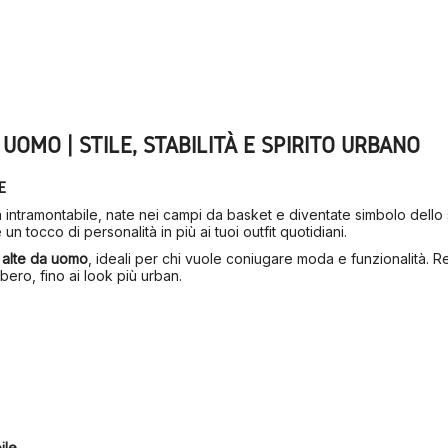
OMO | STILE, STABILITÀ E SPIRITO URBANO
E
intramontabile, nate nei campi da basket e diventate simbolo dello
n tocco di personalità in più ai tuoi outfit quotidiani.
 alte da uomo
, ideali per chi vuole coniugare moda e funzionalità. Re
bero, fino ai look più urban.
ile