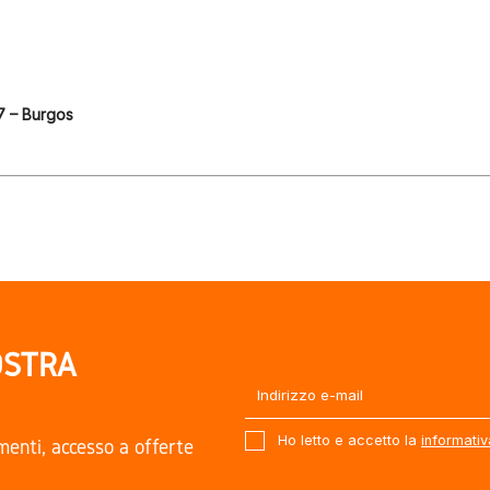
7 – Burgos
OSTRA
Ho letto e accetto la
informativ
amenti, accesso a offerte
.