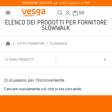
SPEDIZIONE GRATUITA per ordini superiori a 70€*
menu
(
0
)
ELENCO DEI PRODOTTI PER FORNITORE
SLOWWALK
home
TUTTI I FORNITORI
SLOWWALK
CI SONO PRODOTTI
Ci scusiamo per l'inconveniente
Cercare nuovamente ciò che si sta cercando