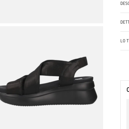
DES
DET
LO 