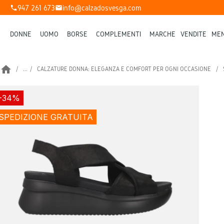
947 261 673
info@calzadosvesga.com
phone
mail
DONNE
UOMO
BORSE
COMPLEMENTI
MARCHE
VENDITE
MEN
home
...
CALZATURE DONNA: ELEGANZA E COMFORT PER OGNI OCCASIONE
-34%
SPEDIZIONE GRATUITA