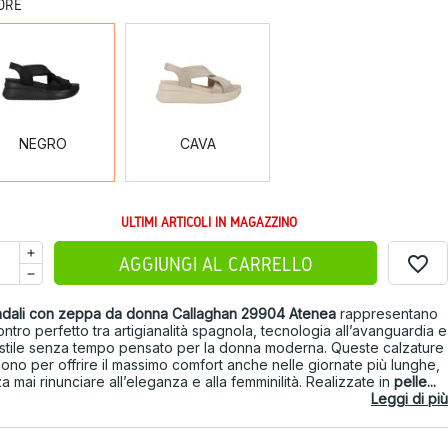
ORE
NEGRO
CAVA
NEGRO
CAVA
ULTIMI ARTICOLI IN MAGAZZINO
favorite_border
AGGIUNGI AL CARRELLO
dali con zeppa da donna Callaghan 29904 Atenea
rappresentano
contro perfetto tra artigianalità spagnola, tecnologia all’avanguardia e
stile senza tempo pensato per la donna moderna. Queste calzature
ono per offrire il massimo comfort anche nelle giornate più lunghe,
a mai rinunciare all’eleganza e alla femminilità. Realizzate in
pelle...
Leggi di più