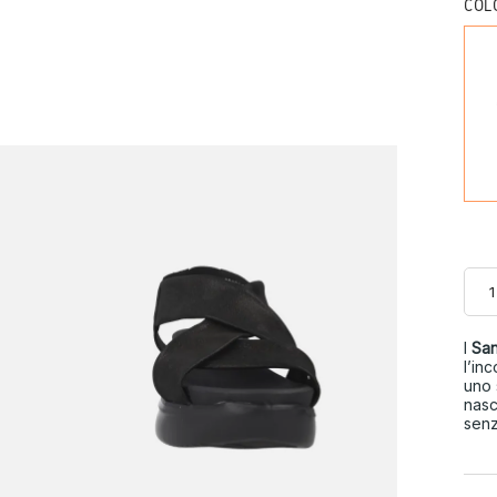
COL
I
San
l’in
uno 
nasc
senz