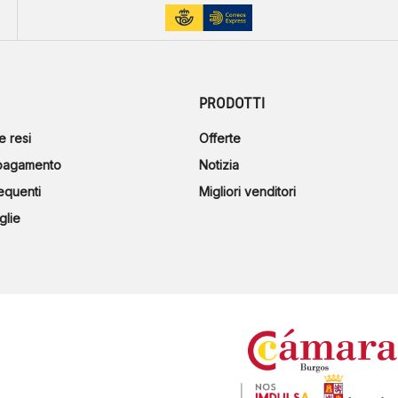
PRODOTTI
e resi
Offerte
 pagamento
Notizia
equenti
Migliori venditori
glie