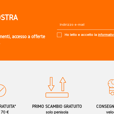
OSTRA
Ho letto e accetto la
informativ
amenti, accesso a offerte
.
RATUITA*
PRIMO SCAMBIO GRATUITO
CONSEGNE
a 70 €
solo penisola
velo