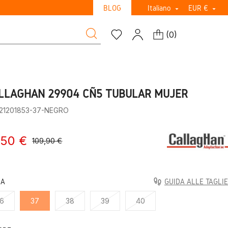
BLOG
Italiano
EUR €


(
0
)
LLAGHAN 29904 CÑ5 TUBULAR MUJER
:21201853-37-NEGRO
,50 €
109,90 €
LA
GUIDA ALLE TAGLIE
6
37
38
39
40