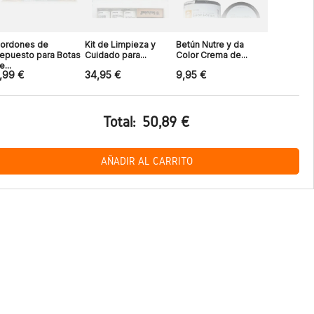
ordones de
Kit de Limpieza y
Betún Nutre y da
epuesto para Botas
Cuidado para...
Color Crema de...
e...
,99 €
34,95 €
9,95 €
Total:
50,89 €
AÑADIR AL CARRITO