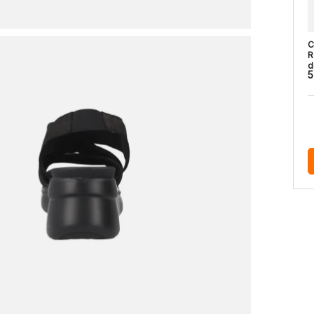
C
R
d
5