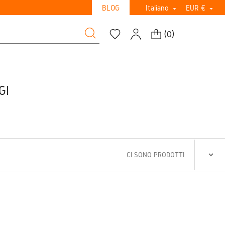
BLOG
Italiano
EUR €


(
0
)
GI
CI SONO PRODOTTI