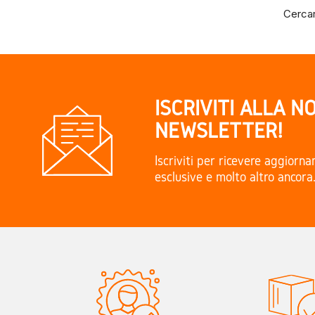
Cercar
ISCRIVITI ALLA N
NEWSLETTER!
Iscriviti per ricevere aggiorn
esclusive e molto altro ancora