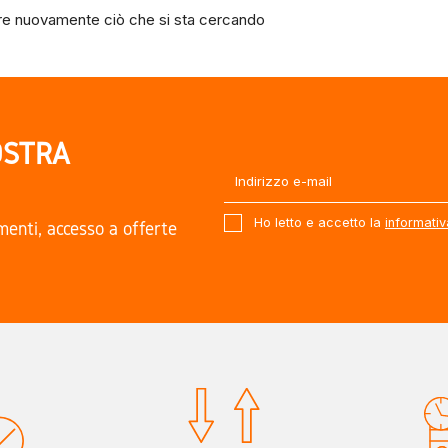
e nuovamente ciò che si sta cercando
OSTRA
Ho letto e accetto la
informativ
amenti, accesso a offerte
.