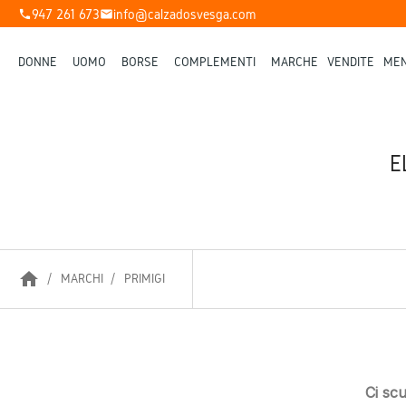
947 261 673
info@calzadosvesga.com
phone
mail
DONNE
UOMO
BORSE
COMPLEMENTI
MARCHE
VENDITE
MEN
E
home
MARCHI
PRIMIGI
Ci sc