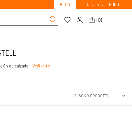
BLOG
Italiano
EUR €


(
0
)
STELL
ción de calzado...
Vedi altro
CI SONO PRODOTTI