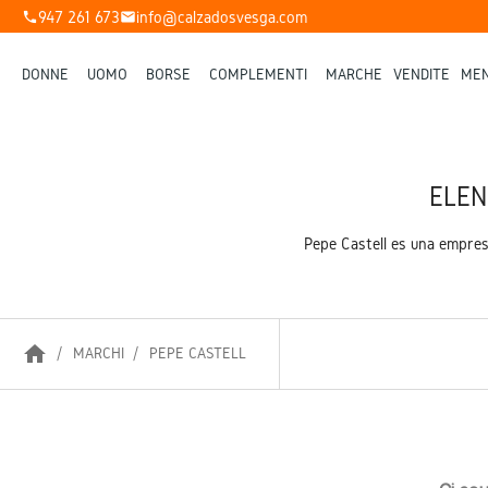
947 261 673
info@calzadosvesga.com
phone
mail
DONNE
UOMO
BORSE
COMPLEMENTI
MARCHE
VENDITE
MEN
ELEN
Pepe Castell es una empres
home
MARCHI
PEPE CASTELL