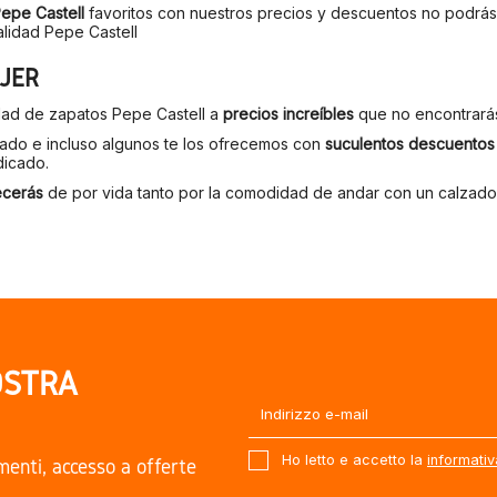
epe Castell
favoritos con nuestros precios y descuentos no podrás 
alidad Pepe Castell
UJER
dad de zapatos Pepe Castell a
precios increíbles
que no encontrarás 
zado e incluso algunos te los ofrecemos con
suculentos descuentos
dicado.
ecerás
de por vida tanto por la comodidad de andar con un calzado
OSTRA
Ho letto e accetto la
informativ
amenti, accesso a offerte
.