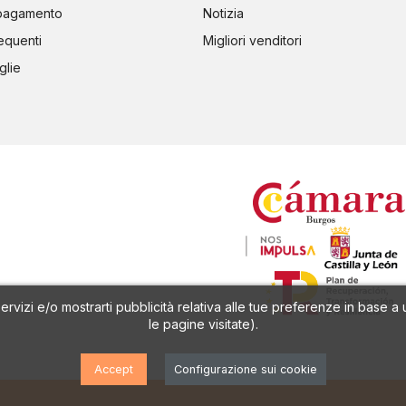
 pagamento
Notizia
equenti
Migliori venditori
glie
 servizi e/o mostrarti pubblicità relativa alle tue preferenze in base 
le pagine visitate).
Accept
Configurazione sui cookie