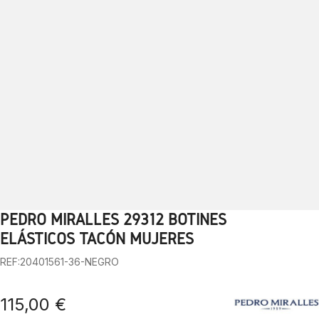
PEDRO MIRALLES 29312 BOTINES
1
2
3
4
5
6
7
8
9
10
ELÁSTICOS TACÓN MUJERES
REF:20401561-36-NEGRO
115,00 €