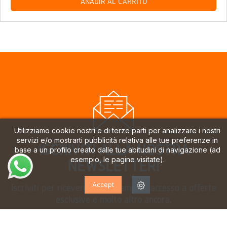
AÑADIR AL CARRITO
Utilizziamo cookie nostri e di terze parti per analizzare i nostri
servizi e/o mostrarti pubblicità relativa alle tue preferenze in
ISCRIVITI ALLA NOSTRA
base a un profilo creato dalle tue abitudini di navigazione (ad
esempio, le pagine visitate).
NEWSLETTER!
Accept
Iscriviti per ricevere aggiornamenti, accesso a offerte
esclusive e molto altro ancora.