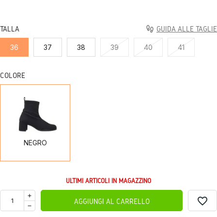
TALLA
GUIDA ALLE TAGLIE
36
37
38
39
40
41
COLORE
NEGRO
NEGRO
ULTIMI ARTICOLI IN MAGAZZINO
favorite_border
AGGIUNGI AL CARRELLO