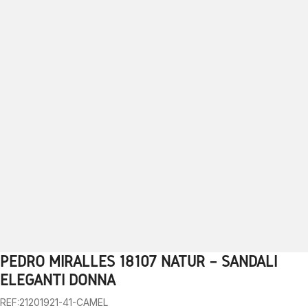
PEDRO MIRALLES 18107 NATUR – SANDALI
1
2
3
4
5
6
7
8
9
ELEGANTI DONNA
REF:21201921-41-CAMEL