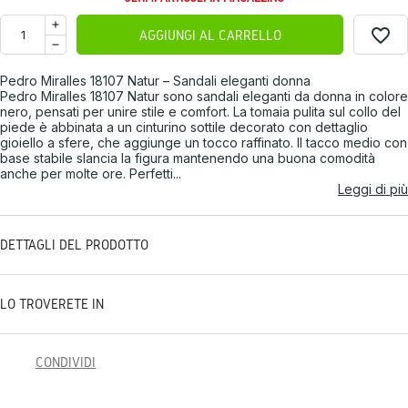
favorite_border
AGGIUNGI AL CARRELLO
Pedro Miralles 18107 Natur – Sandali eleganti donna
Pedro Miralles 18107 Natur sono sandali eleganti da donna in colore
nero, pensati per unire stile e comfort. La tomaia pulita sul collo del
piede è abbinata a un cinturino sottile decorato con dettaglio
gioiello a sfere, che aggiunge un tocco raffinato. Il tacco medio con
base stabile slancia la figura mantenendo una buona comodità
anche per molte ore. Perfetti...
Leggi di più
DETTAGLI DEL PRODOTTO
LO TROVERETE IN
CONDIVIDI