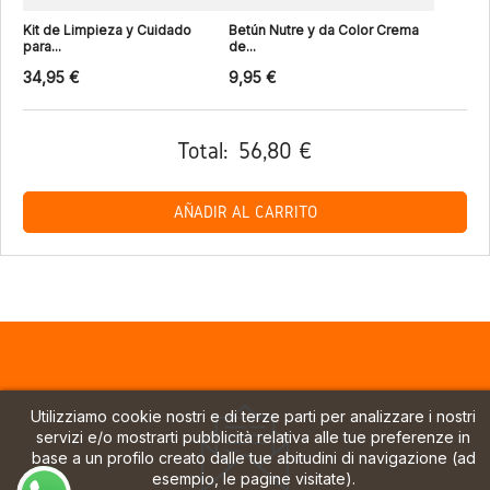
Kit de Limpieza y Cuidado
Betún Nutre y da Color Crema
para...
de...
34,95 €
9,95 €
Total:
56,80 €
AÑADIR AL CARRITO
Utilizziamo cookie nostri e di terze parti per analizzare i nostri
servizi e/o mostrarti pubblicità relativa alle tue preferenze in
base a un profilo creato dalle tue abitudini di navigazione (ad
esempio, le pagine visitate).