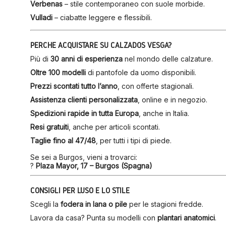
Verbenas
– stile contemporaneo con suole morbide.
Vulladi
– ciabatte leggere e flessibili.
PERCHÉ ACQUISTARE SU CALZADOS VESGA?
Più di
30 anni di esperienza
nel mondo delle calzature.
Oltre 100 modelli
di pantofole da uomo disponibili.
Prezzi scontati tutto l’anno
, con offerte stagionali.
Assistenza clienti personalizzata
, online e in negozio.
Spedizioni rapide in tutta Europa
, anche in Italia.
Resi gratuiti
, anche per articoli scontati.
Taglie fino al 47/48
, per tutti i tipi di piede.
Se sei a Burgos, vieni a trovarci:
?
Plaza Mayor, 17 – Burgos (Spagna)
CONSIGLI PER L’USO E LO STILE
Scegli la
fodera in lana o pile
per le stagioni fredde.
Lavora da casa? Punta su modelli con
plantari anatomici
.