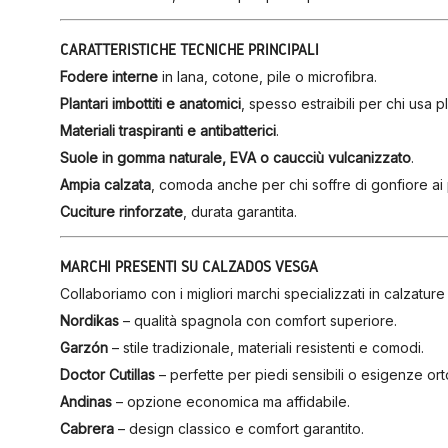
CARATTERISTICHE TECNICHE PRINCIPALI
Fodere interne
in lana, cotone, pile o microfibra.
Plantari imbottiti e anatomici
, spesso estraibili per chi usa p
Materiali traspiranti e antibatterici
.
Suole in gomma naturale, EVA o caucciù vulcanizzato
.
Ampia calzata
, comoda anche per chi soffre di gonfiore ai 
Cuciture rinforzate
, durata garantita.
MARCHI PRESENTI SU CALZADOS VESGA
Collaboriamo con i migliori marchi specializzati in calzature
Nordikas
– qualità spagnola con comfort superiore.
Garzón
– stile tradizionale, materiali resistenti e comodi.
Doctor Cutillas
– perfette per piedi sensibili o esigenze or
Andinas
– opzione economica ma affidabile.
Cabrera
– design classico e comfort garantito.