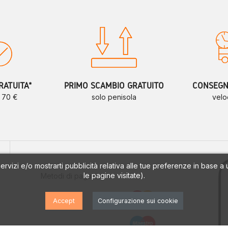
RATUITA*
PRIMO SCAMBIO GRATUITO
CONSEGNE
a 70 €
solo penisola
velo
 servizi e/o mostrarti pubblicità relativa alle tue preferenze in base 
le pagine visitate).
Metodi di pagamento
Accept
Configurazione sui cookie