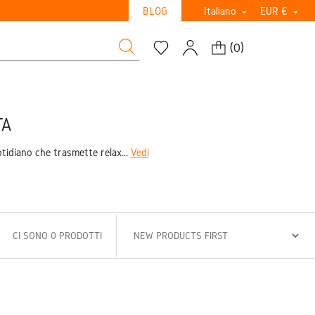
BLOG
Italiano
EUR €


(
0
)
TA
otidiano che trasmette relax...
Vedi
CI SONO 0 PRODOTTI