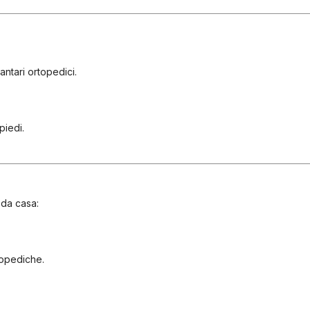
lantari ortopedici.
piedi.
 da casa:
topediche.