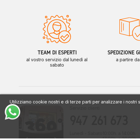
Calzados Vesga. ¿Te lo vas a perder?
TEAM DI ESPERTI
SPEDIZIONE G
al vostro servizio dal lunedì al
a partire d
sabato
Utilizziamo cookie nostri e di terze parti per analizzare i nostri
Servizio clienti
947 261 673
Lunedì - Sabato
10:00h. a 14:00h.
17:00h. a 20:00h.