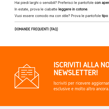
Hai piedi larghi o sensibili? Preferisci le pantofole
con aper
In estate, prova le ciabatte
leggere in cotone
.
Vuoi essere comodo ma con stile? Prova le pantofole
tipo
DOMANDE FREQUENTI (FAQ)
Posso restituire un prodotto in saldo?
Sì, il reso è possibile entro 14 giorni anche per gli articoli s
Ci sono taglie grandi?
Sì, molti modelli arrivano fino al numero 47 o 48.
Tutte le suole sono antiscivolo?
Assolutamente sì. Sono pensate per l’uso domestico su ogn
ISCRIVITI ALLA N
Posso ordinare online e ritirare in negozio?
NEWSLETTER!
Sì, offriamo anche il ritiro gratuito presso il nostro punto ve
Iscriviti per ricevere aggiorn
ACQUISTA ORA O VIENI A TROVARCI
esclusive e molto altro ancora
?
Sito web
:
www.calzadosvesga.com
?
Indirizzo del negozio
: Plaza Mayor, 17 – Burgos (Spagna
?
Spedizione disponibile in tutta Europa
Calzados Vesga. Ven y Verás.