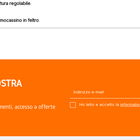
tura regolabile
.
 mocassino in feltro
.
contati.
i superficie.
OSTRA
ndita.
Ho letto e accetto la
informativ
amenti, accesso a offerte
.
)