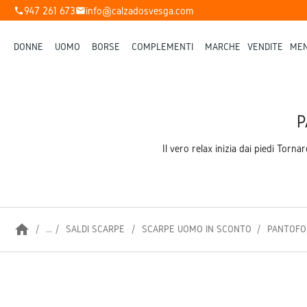
947 261 673
info@calzadosvesga.com
phone
mail
DONNE
UOMO
BORSE
COMPLEMENTI
MARCHE
VENDITE
MEN
P
Il vero relax inizia dai piedi Tor
home
...
SALDI SCARPE
SCARPE UOMO IN SCONTO
PANTOFOL