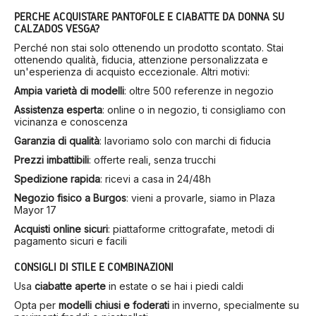
PERCHÉ ACQUISTARE PANTOFOLE E CIABATTE DA DONNA SU
CALZADOS VESGA?
Perché non stai solo ottenendo un prodotto scontato. Stai
ottenendo qualità, fiducia, attenzione personalizzata e
un'esperienza di acquisto eccezionale. Altri motivi:
Ampia varietà di modelli
: oltre 500 referenze in negozio
Assistenza esperta
: online o in negozio, ti consigliamo con
vicinanza e conoscenza
Garanzia di qualità
: lavoriamo solo con marchi di fiducia
Prezzi imbattibili
: offerte reali, senza trucchi
Spedizione rapida
: ricevi a casa in 24/48h
Negozio fisico a Burgos
: vieni a provarle, siamo in Plaza
Mayor 17
Acquisti online sicuri
: piattaforme crittografate, metodi di
pagamento sicuri e facili
CONSIGLI DI STILE E COMBINAZIONI
Usa
ciabatte aperte
in estate o se hai i piedi caldi
Opta per
modelli chiusi e foderati
in inverno, specialmente su