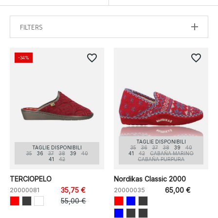
FILTERS
favorite_border
favorite_border
-34%
TAGLIE DISPONIBILI
TAGLIE DISPONIBILI
35
36
37
38
39
40
35
36
37
38
39
40
41
42
CABAÑA MARINO
41
42
CABAÑA PURPURA
TERCIOPELO
Nordikas Classic 2000
20000081
35,75 €
20000035
65,00 €
55,00 €