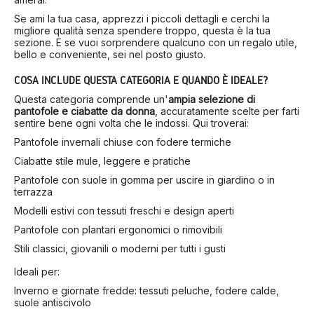
Se ami la tua casa, apprezzi i piccoli dettagli e cerchi la
migliore qualità senza spendere troppo, questa è la tua
sezione. E se vuoi sorprendere qualcuno con un regalo utile,
bello e conveniente, sei nel posto giusto.
COSA INCLUDE QUESTA CATEGORIA E QUANDO È IDEALE?
Questa categoria comprende un'
ampia selezione di
pantofole e ciabatte da donna
, accuratamente scelte per farti
sentire bene ogni volta che le indossi. Qui troverai:
Pantofole invernali chiuse con fodere termiche
Ciabatte stile mule, leggere e pratiche
Pantofole con suole in gomma per uscire in giardino o in
terrazza
Modelli estivi con tessuti freschi e design aperti
Pantofole con plantari ergonomici o rimovibili
Stili classici, giovanili o moderni per tutti i gusti
Ideali per:
Inverno e giornate fredde: tessuti peluche, fodere calde,
suole antiscivolo