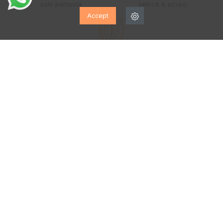
solo penisola
veloce e sicuro
Accept
GARANZIA EUROPEA
fino a due anni
Servizio clienti
947 261 673
Lunedì - Sabato
10:00h. a 14:00h.
17:00h. a 20:00h.