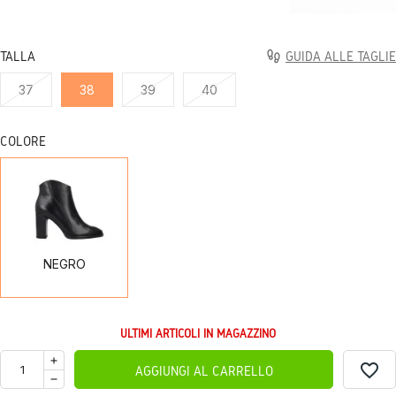
TALLA
GUIDA ALLE TAGLIE
37
38
39
40
COLORE
NEGRO
NEGRO
ULTIMI ARTICOLI IN MAGAZZINO
favorite_border
AGGIUNGI AL CARRELLO