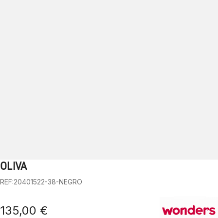
OLIVA
1
2
3
4
5
6
7
8
9
10
REF:20401522-38-NEGRO
135,00 €