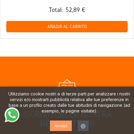
Total:
52,89 €
AÑADIR AL CARRITO
Utilizziamo cookie nostri e di terze parti per analizzare i nostri
servizi e/o mostrarti pubblicità relativa alle tue preferenze in
base a un profilo creato dalle tue abitudini di navigazione (ad
esempio, le pagine visitate).
ISCRIVITI ALLA NOSTRA
NEWSLETTER!
Accept