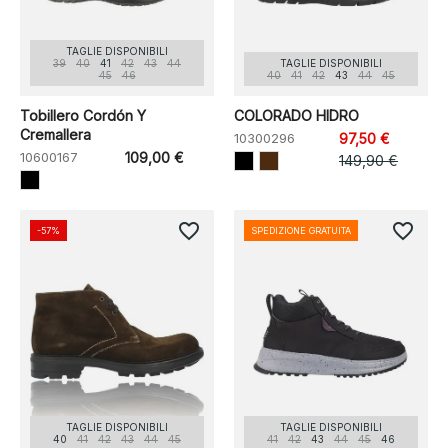
TAGLIE DISPONIBILI
39
40
41
42
43
44
TAGLIE DISPONIBILI
45
46
40
41
42
43
44
45
Tobillero Cordón Y
COLORADO HIDRO
Cremallera
10300296
97,50 €
10600167
109,00 €
149,90 €
favorite_border
favorite_border
-57%
SPEDIZIONE GRATUITA
TAGLIE DISPONIBILI
TAGLIE DISPONIBILI
40
41
42
43
44
45
41
42
43
44
45
46