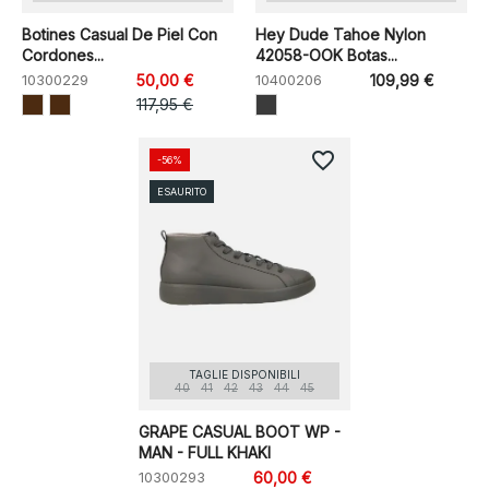
Botines Casual De Piel Con
Hey Dude Tahoe Nylon
Cordones...
42058-OOK Botas...
10300229
50,00 €
10400206
109,99 €
117,95 €
favorite_border
-56%
ESAURITO
TAGLIE DISPONIBILI
40
41
42
43
44
45
GRAPE CASUAL BOOT WP -
MAN - FULL KHAKI
10300293
60,00 €