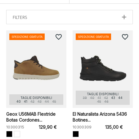
FILTERS
favorite_border
favorite_border
SPEDIZIONE GRATUITA
SPEDIZIONE GRATUITA
TAGLIE DISPONIBILI
TAGLIE DISPONIBILI
39
40
41
42
43
44
40
41
42
43
44
45
45
46
Geox U56MAB Flextride
El Naturalista Arizona 5436
Botas Cordones...
Botines...
10300315
129,90 €
10300309
135,00 €