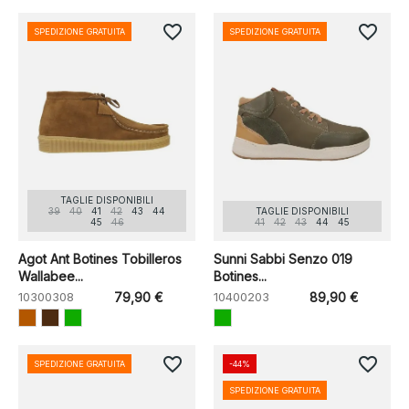
favorite_border
favorite_border
SPEDIZIONE GRATUITA
SPEDIZIONE GRATUITA
TAGLIE DISPONIBILI
39
40
41
42
43
44
TAGLIE DISPONIBILI
45
46
41
42
43
44
45
Agot Ant Botines Tobilleros
Sunni Sabbi Senzo 019
Wallabee...
Botines...
10300308
79,90 €
10400203
89,90 €
favorite_border
favorite_border
SPEDIZIONE GRATUITA
-44%
SPEDIZIONE GRATUITA