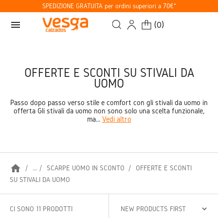
SPEDIZIONE GRATUITA per ordini superiori a 70€*
menu
(
0
)
OFFERTE E SCONTI SU STIVALI DA
UOMO
Passo dopo passo verso stile e comfort con gli stivali da uomo in
offerta Gli stivali da uomo non sono solo una scelta funzionale,
ma...
Vedi altro
home
...
SCARPE UOMO IN SCONTO
OFFERTE E SCONTI
SU STIVALI DA UOMO
CI SONO 11 PRODOTTI