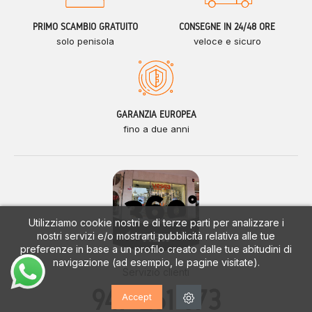
PRIMO SCAMBIO GRATUITO
CONSEGNE IN 24/48 ORE
solo penisola
veloce e sicuro
GARANZIA EUROPEA
fino a due anni
Utilizziamo cookie nostri e di terze parti per analizzare i
nostri servizi e/o mostrarti pubblicità relativa alle tue
preferenze in base a un profilo creato dalle tue abitudini di
navigazione (ad esempio, le pagine visitate).
Servizio clienti
947 261 673
Accept