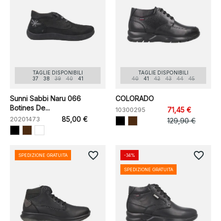
TAGLIE DISPONIBILI
TAGLIE DISPONIBILI
37
38
39
40
41
40
41
42
43
44
45
Sunni Sabbi Naru 066
COLORADO
Botines De...
10300295
71,45 €
20201473
85,00 €
129,90 €
favorite_border
favorite_border
SPEDIZIONE GRATUITA
-34%
SPEDIZIONE GRATUITA