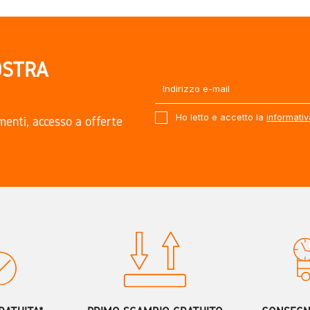
OSTRA
Ho letto e accetto la
informativ
amenti, accesso a offerte
.