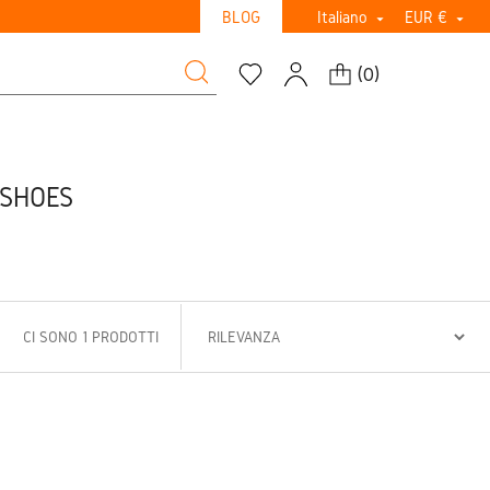
BLOG
Italiano
EUR €


(
0
)
 SHOES
CI SONO 1 PRODOTTI