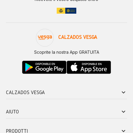
CALZADOS VESGA
Scoprite la nostra App GRATUITA
keyboard_arrow_down
CALZADOS VESGA
keyboard_arrow_down
AIUTO
keyboard_arrow_down
PRODOTTI