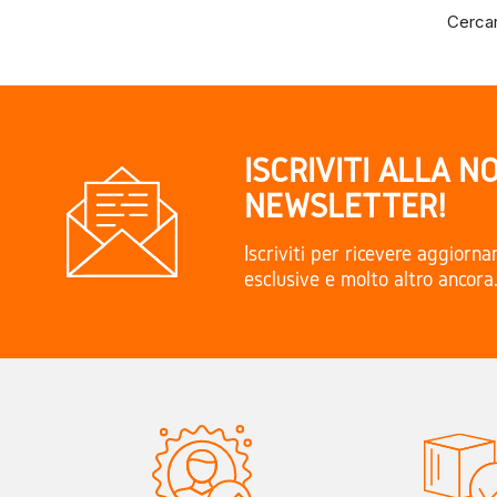
Cercar
ISCRIVITI ALLA N
NEWSLETTER!
Iscriviti per ricevere aggiorn
esclusive e molto altro ancora