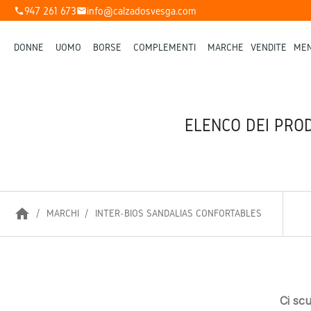
947 261 673
info@calzadosvesga.com
phone
mail
DONNE
UOMO
BORSE
COMPLEMENTI
MARCHE
VENDITE
MEN
ELENCO DEI PRO
home
MARCHI
INTER-BIOS SANDALIAS CONFORTABLES
Ci sc