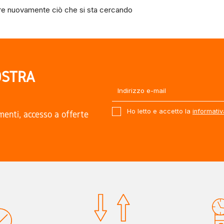
e nuovamente ciò che si sta cercando
OSTRA
Ho letto e accetto la
informativ
amenti, accesso a offerte
.