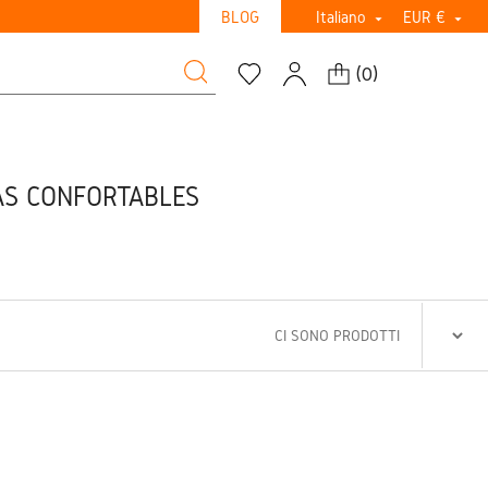
BLOG
Italiano
EUR €


(
0
)
AS CONFORTABLES
CI SONO PRODOTTI