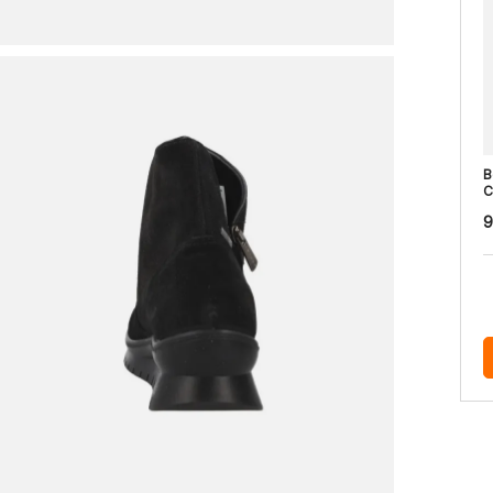
B
C
9