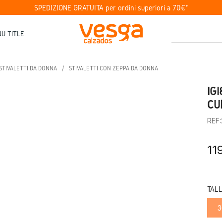
SPEDIZIONE GRATUITA per ordini superiori a 70€*
U TITLE
STIVALETTI DA DONNA
STIVALETTI CON ZEPPA DA DONNA
IG
CU
REF
11
TAL
3