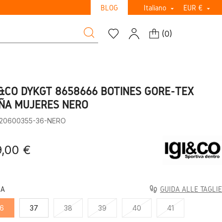
BLOG
Italiano
EUR €


(
0
)
I&CO DYKGT 8658666 BOTINES GORE-TEX
ÑA MUJERES NERO
:20600355-36-NERO
9,00 €
LA
GUIDA ALLE TAGLIE
6
37
38
39
40
41