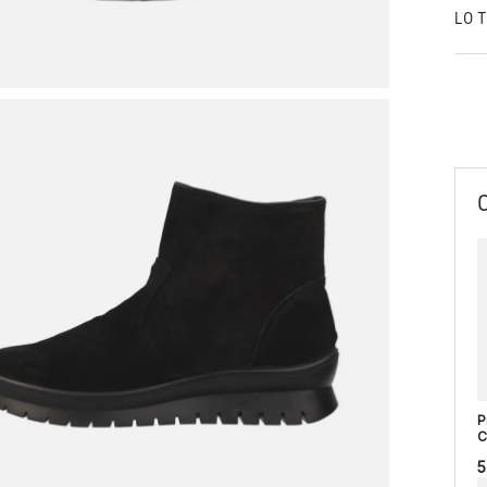
LO 
P
C
5