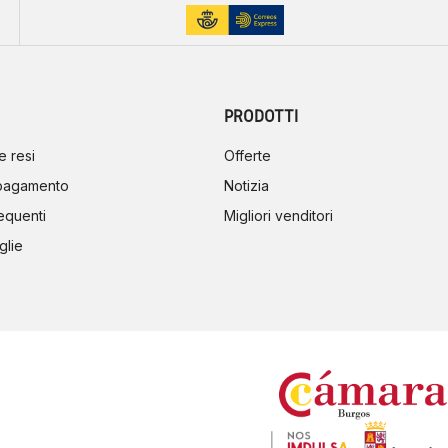
PRODOTTI
e resi
Offerte
 pagamento
Notizia
equenti
Migliori venditori
glie