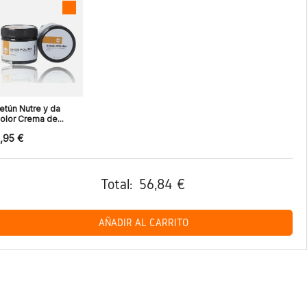
etún Nutre y da
olor Crema de...
,95 €
Total:
56,84 €
AÑADIR AL CARRITO