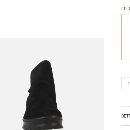
COL
DET