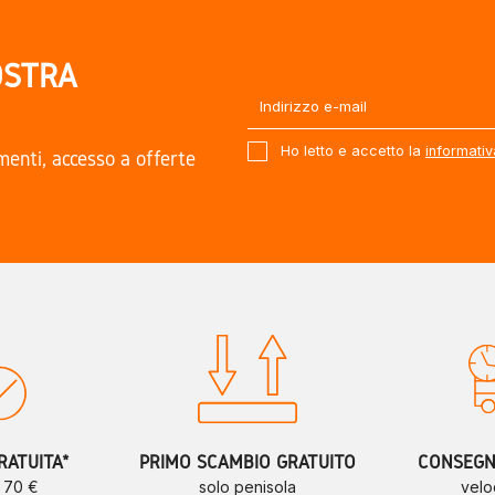
OSTRA
Ho letto e accetto la
informativ
amenti, accesso a offerte
.
RATUITA*
PRIMO SCAMBIO GRATUITO
CONSEGNE
a 70 €
solo penisola
velo