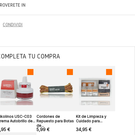
TROVERETE IN
CONDIVIDI
COMPLETA TU COMPRA
ikolinos USC-C03
Cordones de
Kit de Limpieza y
rema Autobrillo de...
Repuesto para Botas
Cuidado para...
de...
,95 €
5,99 €
34,95 €