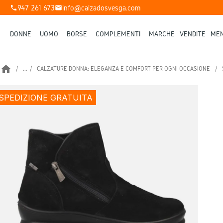
947 261 673
info@calzadosvesga.com
phone
mail
DONNE
UOMO
BORSE
COMPLEMENTI
MARCHE
VENDITE
MEN
home
...
CALZATURE DONNA: ELEGANZA E COMFORT PER OGNI OCCASIONE
SPEDIZIONE GRATUITA