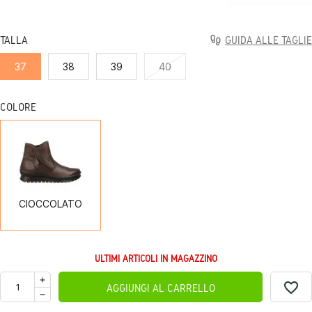
TALLA
GUIDA ALLE TAGLIE
37
38
39
40
COLORE
CIOCCOLATO
CIOCCOLATO
ULTIMI ARTICOLI IN MAGAZZINO
favorite_border
AGGIUNGI AL CARRELLO