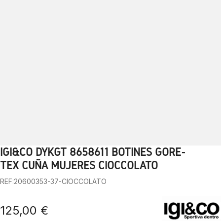
IGI&CO DYKGT 8658611 BOTINES GORE-
1
2
3
4
5
6
7
8
9
10
TEX CUÑA MUJERES CIOCCOLATO
REF:20600353-37-CIOCCOLATO
125,00 €