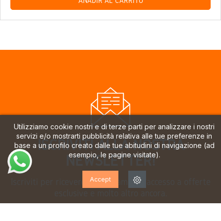
AÑADIR AL CARRITO
Utilizziamo cookie nostri e di terze parti per analizzare i nostri
servizi e/o mostrarti pubblicità relativa alle tue preferenze in
ISCRIVITI ALLA NOSTRA
base a un profilo creato dalle tue abitudini di navigazione (ad
esempio, le pagine visitate).
NEWSLETTER!
Accept
Iscriviti per ricevere aggiornamenti, accesso a offerte
esclusive e molto altro ancora.