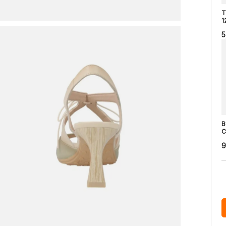
T
1
5
B
C
9