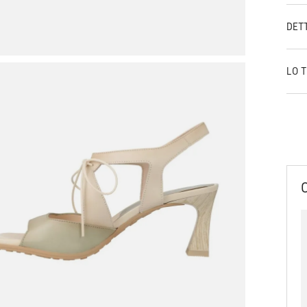
DET
LO 