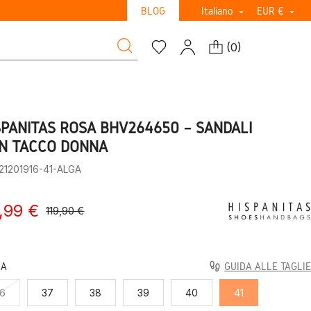
BLOG
Italiano
EUR €


(
0
)
SPANITAS ROSA BHV264650 – SANDALI
N TACCO DONNA
21201916-41-ALGA
,99 €
119,90 €
LA
GUIDA ALLE TAGLIE
6
37
38
39
40
41