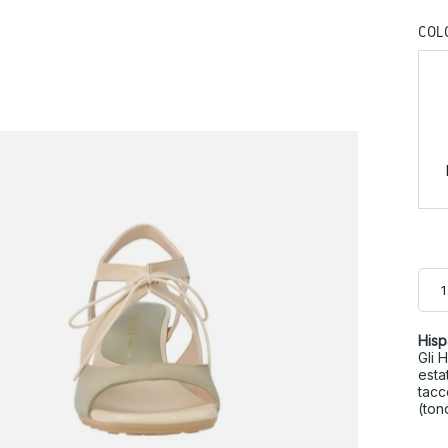
COL
Hisp
Gli 
esta
tacc
(ton