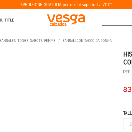
SPEDIZIONE GRATUITA per ordini superiori a 70€*
U TITLE
SANDALES-TONGS-SABOTS-FEMME
SANDALI CON TACCO DA DONNA
HI
CO
REF:
83
TAL
3