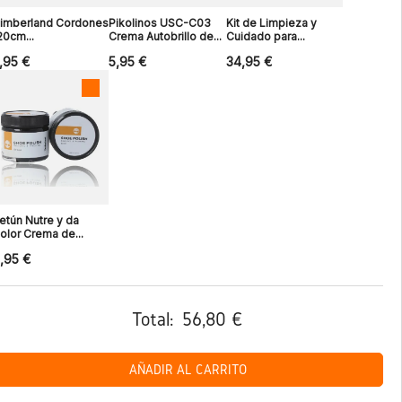
imberland Cordones
Pikolinos USC-C03
Kit de Limpieza y
20cm...
Crema Autobrillo de...
Cuidado para...
,95 €
5,95 €
34,95 €
etún Nutre y da
olor Crema de...
,95 €
Total:
56,80 €
AÑADIR AL CARRITO