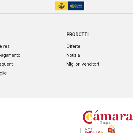
PRODOTTI
e resi
Offerte
 pagamento
Notizia
equenti
Migliori venditori
glie