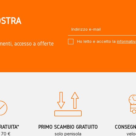
OSTRA
Ho letto e accetto la
informativ
amenti, accesso a offerte
.
RATUITA*
PRIMO SCAMBIO GRATUITO
CONSEGNE
a 70 €
solo penisola
velo