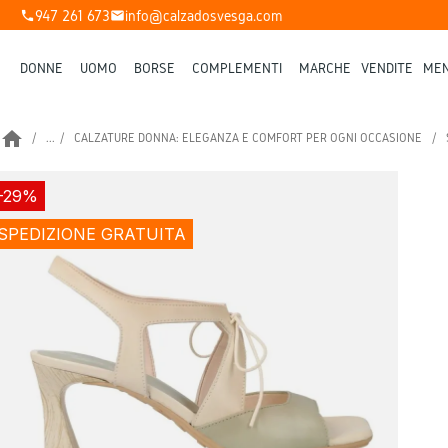
947 261 673
info@calzadosvesga.com
phone
mail
DONNE
UOMO
BORSE
COMPLEMENTI
MARCHE
VENDITE
MEN
home
...
CALZATURE DONNA: ELEGANZA E COMFORT PER OGNI OCCASIONE
-29%
SPEDIZIONE GRATUITA