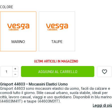
COLORE
MARINO
TAUPE
MARINO
TAUPE
ULTIMI ARTICOLI IN MAGAZZINO
favorite_border
AGGIUNGI AL CARRELLO
Grisport 44603 – Mocassini Elastici Uomo
Grisport 44603 sono mocassini elastici da uomo, facili da calzare e
comodi tutto il giorno. Stile casual urbano, suola stabile, ideali per
città, lavoro casual, viaggi e uso quotidiano. Disponibili in blu marino
(44603M41T) e taupe (44603M31T).
Leggi di più