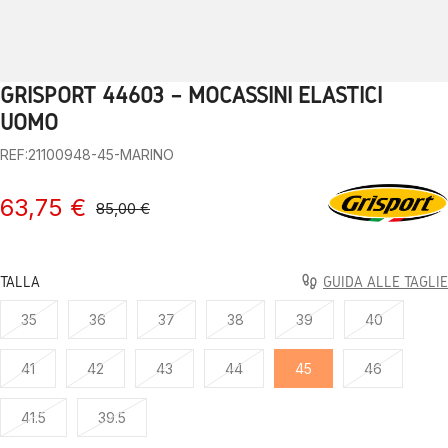
GRISPORT 44603 – MOCASSINI ELASTICI
1
2
3
4
5
6
7
8
9
10
UOMO
REF:21100948-45-MARINO
63,75 €
85,00 €
TALLA
GUIDA ALLE TAGLIE
35
36
37
38
39
40
41
42
43
44
45
46
41.5
39.5