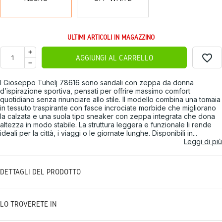
ULTIMI ARTICOLI IN MAGAZZINO
favorite_border
AGGIUNGI AL CARRELLO
I Gioseppo Tuhelj 78616 sono sandali con zeppa da donna
d’ispirazione sportiva, pensati per offrire massimo comfort
quotidiano senza rinunciare allo stile. Il modello combina una tomaia
in tessuto traspirante con fasce incrociate morbide che migliorano
la calzata e una suola tipo sneaker con zeppa integrata che dona
altezza in modo stabile. La struttura leggera e funzionale li rende
ideali per la città, i viaggi o le giornate lunghe. Disponibili in...
Leggi di più
DETTAGLI DEL PRODOTTO
LO TROVERETE IN