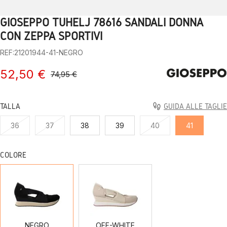
GIOSEPPO TUHELJ 78616 SANDALI DONNA
1
2
3
4
5
6
7
8
9
CON ZEPPA SPORTIVI
REF:21201944-41-NEGRO
52,50 €
74,95 €
TALLA
GUIDA ALLE TAGLIE
36
37
38
39
40
41
COLORE
NEGRO
OFF-
WHITE
NEGRO
OFF-WHITE