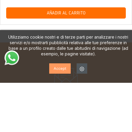
AÑADIR AL CARRITO
Utilizziamo cookie nostri e di terze parti per analizzare i nostri
servizi e/o mostrarti pubblicità relativa alle tue preferenze in
base a un profilo creato dalle tue abitudini di navigazione (ad
esempio, le pagine visitate).
Accept
ISCRIVITI ALLA NOSTRA
NEWSLETTER!
Iscriviti per ricevere aggiornamenti, accesso a offerte
esclusive e molto altro ancora.