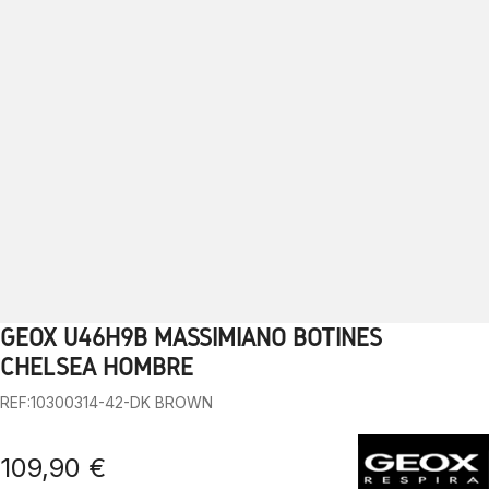
GEOX U46H9B MASSIMIANO BOTINES
1
2
3
4
5
6
7
8
9
10
CHELSEA HOMBRE
REF:10300314-42-DK BROWN
109,90 €