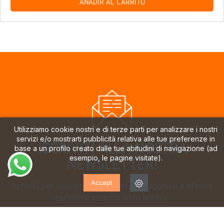
AÑADIR AL CARRITO
Utilizziamo cookie nostri e di terze parti per analizzare i nostri
servizi e/o mostrarti pubblicità relativa alle tue preferenze in
ISCRIVITI ALLA NOSTRA
base a un profilo creato dalle tue abitudini di navigazione (ad
esempio, le pagine visitate).
NEWSLETTER!
Accept
Iscriviti per ricevere aggiornamenti, accesso a offerte
esclusive e molto altro ancora.