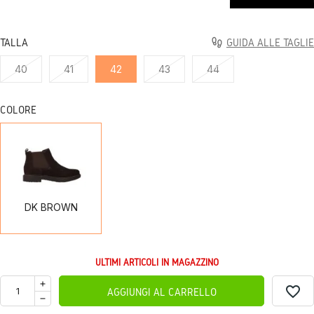
TALLA
GUIDA ALLE TAGLIE
40
41
42
43
44
COLORE
DK
BROWN
DK BROWN
ULTIMI ARTICOLI IN MAGAZZINO
favorite_border
AGGIUNGI AL CARRELLO