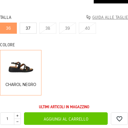
TALLA
GUIDA ALLE TAGLIE
36
37
38
39
40
COLORE
CHAROL
NEGRO
CHAROL NEGRO
ULTIMI ARTICOLI IN MAGAZZINO
favorite_border
AGGIUNGI AL CARRELLO