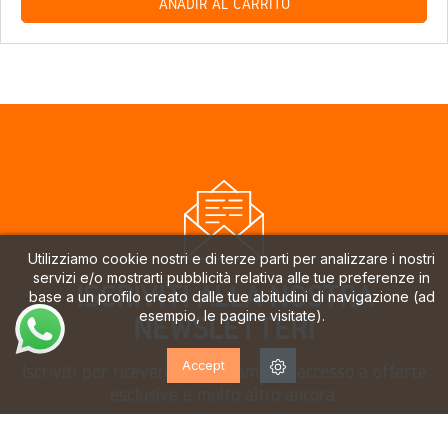
AÑADIR AL CARRITO
Utilizziamo cookie nostri e di terze parti per analizzare i nostri
servizi e/o mostrarti pubblicità relativa alle tue preferenze in
ISCRIVITI ALLA NOSTRA
base a un profilo creato dalle tue abitudini di navigazione (ad
esempio, le pagine visitate).
NEWSLETTER!
Accept
Iscriviti per ricevere aggiornamenti, accesso a offerte
esclusive e molto altro ancora.