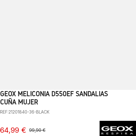
GEOX MELICONIA D550EF SANDALIAS
1
2
3
4
5
6
7
8
9
10
CUÑA MUJER
REF:21201840-36-BLACK
64,99 €
99,90 €