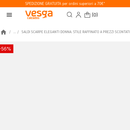
SPEDIZIONE GRATUITA per ordini superiori a 70€*
menu
(
0
)
home
...
SALDI SCARPE ELEGANTI DONNA: STILE RAFFINATO A PREZZI SCONTATI
-56%