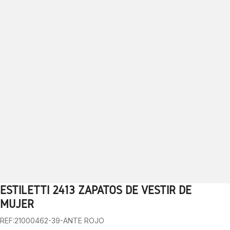
ESTILETTI 2413 ZAPATOS DE VESTIR DE
1
2
3
4
5
6
MUJER
REF:21000462-39-ANTE ROJO