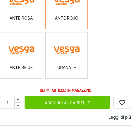
ANTE ROSA
ANTE ROJO
ANTE
GRANATE
BEIGE
ANTE BEIGE
GRANATE
ULTIMI ARTICOLI IN MAGAZZINO
favorite_border
AGGIUNGI AL CARRELLO
Leggi di più