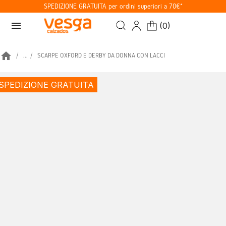
SPEDIZIONE GRATUITA per ordini superiori a 70€*
menu
(
0
)
home
...
SCARPE OXFORD E DERBY DA DONNA CON LACCI
SPEDIZIONE GRATUITA