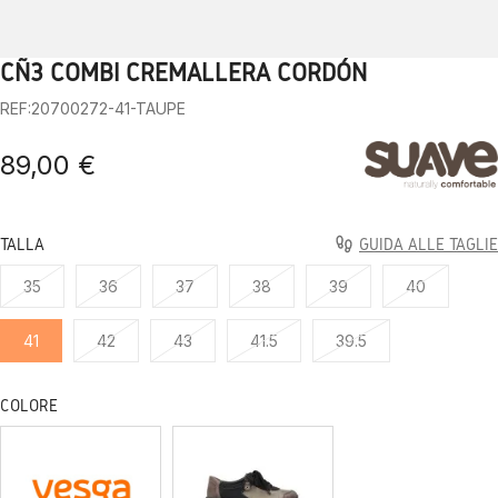
CÑ3 COMBI CREMALLERA CORDÓN
1
2
3
4
5
6
7
8
9
REF:20700272-41-TAUPE
89,00 €
TALLA
GUIDA ALLE TAGLIE
35
36
37
38
39
40
41
42
43
41.5
39.5
COLORE
NEGRO
GRISES