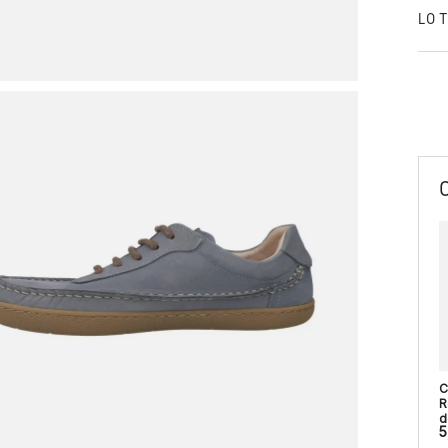
LO 
C
R
d
5