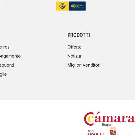
PRODOTTI
e resi
Offerte
 pagamento
Notizia
equenti
Migliori venditori
glie