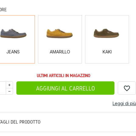
ORE
JEANS
AMARILLO
KAKI
JEANS
AMARILLO
KAKI
ULTIMI ARTICOLI IN MAGAZZINO
favorite_border
AGGIUNGI AL CARRELLO
Leggi di più
TAGLI DEL PRODOTTO