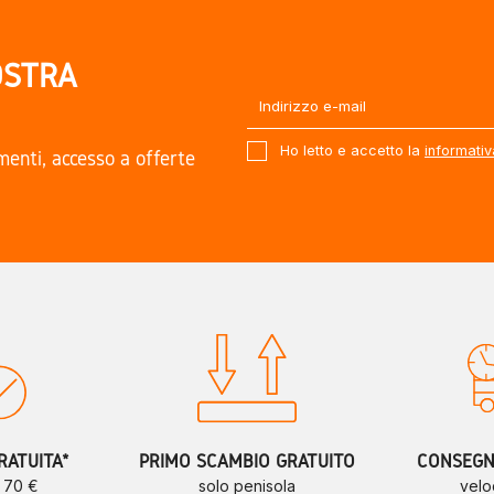
OSTRA
Ho letto e accetto la
informativ
amenti, accesso a offerte
.
RATUITA*
PRIMO SCAMBIO GRATUITO
CONSEGNE
a 70 €
solo penisola
velo