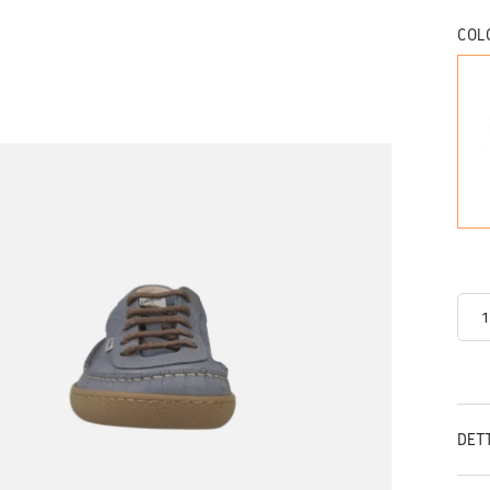
COL
DET