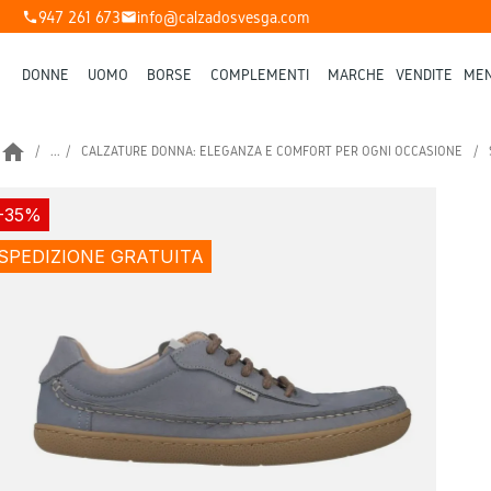
947 261 673
info@calzadosvesga.com
phone
mail
DONNE
UOMO
BORSE
COMPLEMENTI
MARCHE
VENDITE
MEN
home
...
CALZATURE DONNA: ELEGANZA E COMFORT PER OGNI OCCASIONE
-35%
SPEDIZIONE GRATUITA