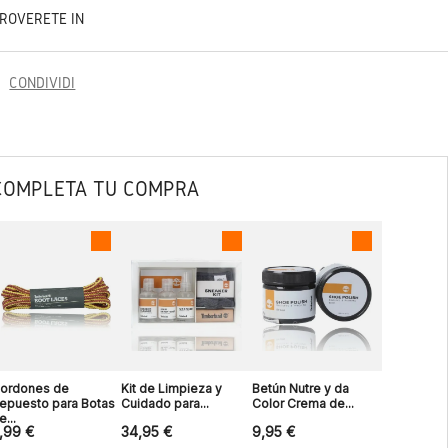
TROVERETE IN
CONDIVIDI
COMPLETA TU COMPRA
ordones de
Kit de Limpieza y
Betún Nutre y da
epuesto para Botas
Cuidado para...
Color Crema de...
e...
,99 €
34,95 €
9,95 €