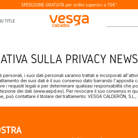
SPEDIZIONE GRATUITA per ordini superiori a 70€*
U TITLE
ATIVA SULLA PRIVACY NEW
ersonali, i suoi dati personali saranno trattati e incorporati all'attivit
 trattamento dei suoi dati è il suo consenso dato barrando l'apposita c
are i requisiti legali e per determinare qualsiasi responsabilità che 
otezione dei dati (www.aepd.es). Per revocare il suo consenso in quals
one, può contattare il titolare del trattamento: VESGA CALDERÓN, S.L
OSTRA