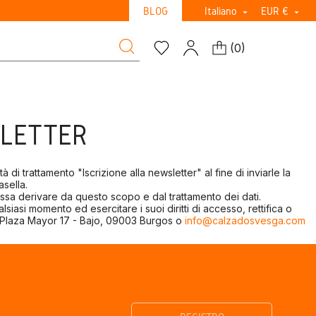
BLOG
Italiano
EUR €


(
0
)
SLETTER
à di trattamento "Iscrizione alla newsletter" al fine di inviarle la
asella.
possa derivare da questo scopo e dal trattamento dei dati.
iasi momento ed esercitare i suoi diritti di accesso, rettifica o
., Plaza Mayor 17 - Bajo, 09003 Burgos o
info@calzadosvesga.com