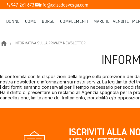
947 261 673
info@calzadosvesga.com
phone
mail
DONNE
UOMO
BORSE
COMPLEMENTI
MARCHE
VENDITE
MEN
home
INFORMATIVA SULLA PRIVACY NEWSLETTER
INFORM
In conformità con le disposizioni della legge sulla protezione dei dati p
nostra newsletter e informazioni sui nostri servizi. La legittimità del
I dati forniti saranno conservati per il tempo necessario per soddisf
Ha il diritto di presentare un reclamo all'Agenzia spagnola per la pr
cancellazione, limitazione del trattamento, portabilità e/o opposizi
ISCRIVITI ALLA N