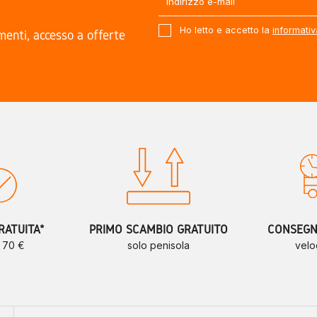
Ho letto e accetto la
informativ
amenti, accesso a offerte
.
RATUITA*
PRIMO SCAMBIO GRATUITO
CONSEGNE
a 70 €
solo penisola
velo