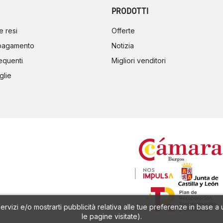
PRODOTTI
e resi
Offerte
 pagamento
Notizia
equenti
Migliori venditori
glie
 servizi e/o mostrarti pubblicità relativa alle tue preferenze in base 
le pagine visitate).